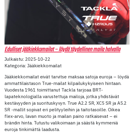
Edulliset jääkiekkomailat – löydä täydellinen maila halvalla
Julkaistu: 2025-10-22
Kategoria: Jääkiekkomailat
Jääkiekkomailat eivät tarvitse maksaa satoja euroja – löydä
ammattilaistason True-mailat kilpailukykyiseen hintaan.
Vuodesta 1961 toimittanut Tackla tarjoaa BRT-
lapateknologialla varustettuja mailoja, jotka yhdistävät
kestävyyden ja suorituskyvyn. True A2.2 SR, XC5 SR ja A5.2
SR -mallit sopivat eri pelityyleihin ja taitotasoille. Oikea
flex-arvo, lavan muoto ja mailan paino ratkaisevat – ei
brändin hinta. Tutustu valikoimaan ja säästä kymmeniä
euroja tinkimättä laadusta.