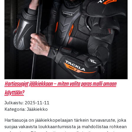
Hartiasuojat jääkiekkoon – miten valita paras malli omaan
käyttöön?
Julkaistu: 2025-11-11
Kategoria: Jääkiekko
Hartiasuoja on jääkiekkopelaajan tärkein turvavaruste, joka
suojaa vakavista loukkaantumisista ja mahdollistaa rohkean