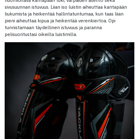
sivusuunnan istuvuus. Liian iso luistin aiheuttaa kantapään
liukumista ja heikentää hallintatuntumaa, kun taas liian
pieni aiheuttaa kipua ja heikentää verenkiertoa. Opi
tunnistamaan täydellinen istuvuus ja paranna
pelisuoritustasi oikeilla luistimilla.