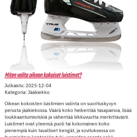
Miten valita oikean kokoiset luistimet?
Julkaistu: 2025-12-04
Kategoria: Jääkiekko
Oikean kokoisten luistimien valinta on suorituskyvyn
perusta jääkiekossa. Väärä koko heikentää tasapainoa, lisää
loukkaantumisriskiä ja vähentää liikkuvuutta merkittävästi.
Luistimet ovat yleensä puoli tai kokonainen koko
pienempiä kuin tavalliset kengät, ja sovituksessa on
huomioitava kantapään tuki, varpaiden asento sekä