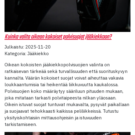
Kuinka valita oikean kokoiset polvisuojat jääkiekkoon?
Julkaistu: 2025-11-20
Kategoria: Jääkiekko
Oikean kokoisten jääkiekkopolvisuojien valinta on
ratkaisevan tärkeää sekä turvallisuuden että suorituskyvyn
kannalta. Väärän kokoiset suojat voivat aiheuttaa vakavia
loukkaantumisia tai heikentää liikkuvuutta kaukalossa.
Polvisuojien koko määräytyy sääriluun pituuden mukaan,
joka mitataan tarkasti polvitaipeesta nilkan yläosaan.
Oikein istuvat suojat tuntuvat mukavalta, pysyvät paikallaan
ja suojaavat tehokkaasti kaikissa peliliikkeissä. Tutustu
yksityiskohtaisiin mittausohjeisiin ja istuvuuden
tarkistamiseen.