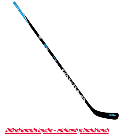
Jääkiekkomaila lapsille – edullisesti ja laadukkaasti