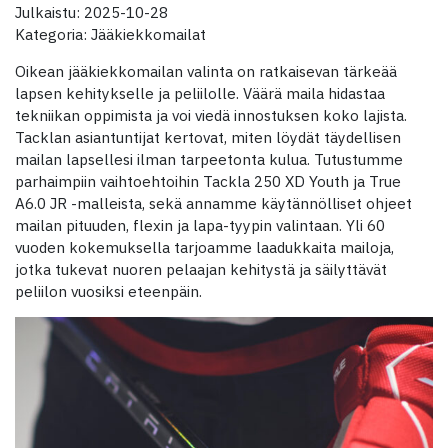
Julkaistu: 2025-10-28
Kategoria: Jääkiekkomailat
Oikean jääkiekkomailan valinta on ratkaisevan tärkeää
lapsen kehitykselle ja peliilolle. Väärä maila hidastaa
tekniikan oppimista ja voi viedä innostuksen koko lajista.
Tacklan asiantuntijat kertovat, miten löydät täydellisen
mailan lapsellesi ilman tarpeetonta kulua. Tutustumme
parhaimpiin vaihtoehtoihin Tackla 250 XD Youth ja True
A6.0 JR -malleista, sekä annamme käytännölliset ohjeet
mailan pituuden, flexin ja lapa-tyypin valintaan. Yli 60
vuoden kokemuksella tarjoamme laadukkaita mailoja,
jotka tukevat nuoren pelaajan kehitystä ja säilyttävät
peliilon vuosiksi eteenpäin.