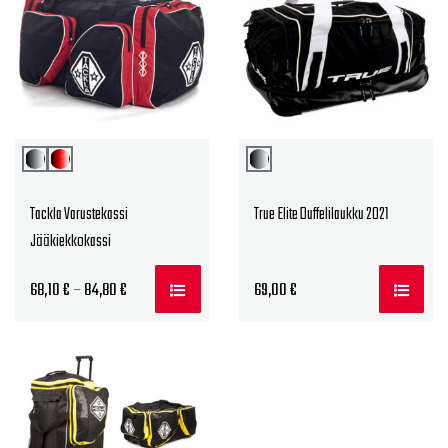
Tackla Varustekassi
True Elite Duffelilaukku 2021
Jääkiekkokassi
Hintaluokka:
68,10
€
–
84,80
€
69,00
€
68,10 €
-
84,80 €