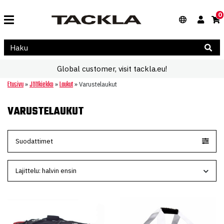
0
Global customer, visit tackla.eu!
Etusivu
Jääkiekko
Laukut
»
»
»
Varustelaukut
VARUSTELAUKUT
Suodattimet