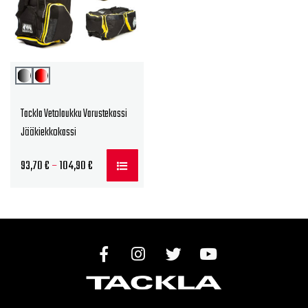
Tackla Vetolaukku Varustekassi
Jääkiekkokassi
Hintaluokka:
93,70
€
–
104,90
€
93,70 €
-
104,90 €