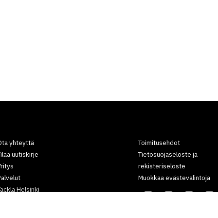
ta yhteyttä
Toimitusehdot
ilaa uutiskirje
Tietosuojaseloste ja
ritys
rekisteriseloste
alvelut
Muokkaa evästevalintoja
ackla Helsinki
Tackla Lappeenranta
Kokokartat