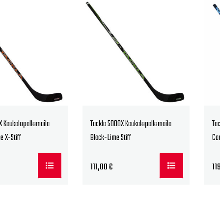
X Kaukalopallomaila
Tackla 5000X Kaukalopallomaila
Ta
e X-Stiff
Black-Lime Stiff
Ca
111,00
€
11