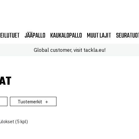
EILUTUET
JÄÄPALLO
KAUKALOPALLO
MUUT LAJIT
SEURATUO
Global customer, visit tackla.eu!
AT
Tuotemerkit
lokset (5 kpl)