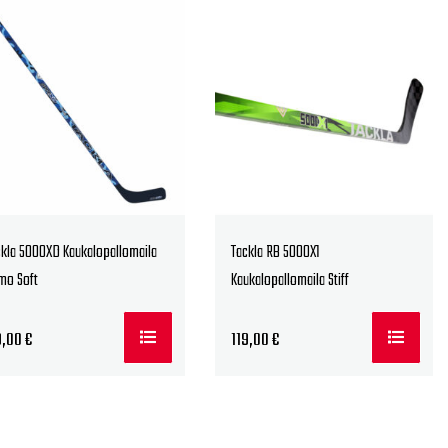
ckla 5000XD Kaukalopallomaila
Tackla RB 5000X1
mo Soft
Kaukalopallomaila Stiff
9,00
€
119,00
€