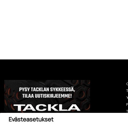
O
T
Y
P
T
Evästeasetukset