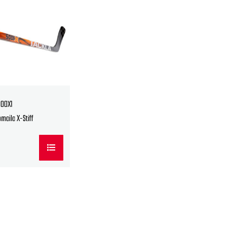
000X1
maila X-Stiff