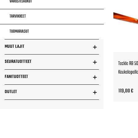
VARUSTELAUKUT
TARVIKKEET
TUOMARIASUT
MUUT LAJIT
SEURATUOTTEET
Tackla RB 5
Kaukalopallo
FANITUOTTEET
119,00
€
OUTLET