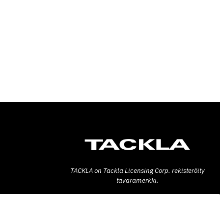
TACKLA on Tackla Licensing Corp. rekisteröity
tavaramerkki.
Tackla Pro Oy
Teollisuuskatu 6
53600 LAPPEENRANTA