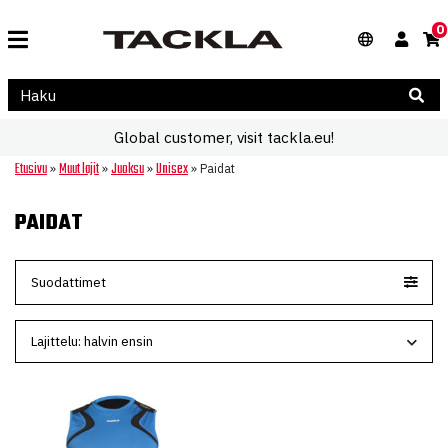
0
Global customer, visit tackla.eu!
Etusivu
Muut lajit
Juoksu
Unisex
»
»
»
»
Paidat
PAIDAT
Suodattimet