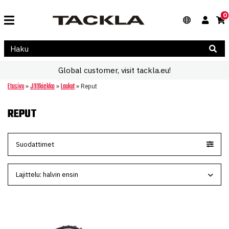
0
Global customer, visit tackla.eu!
Etusivu
Jääkiekko
Laukut
»
»
»
Reput
REPUT
Suodattimet