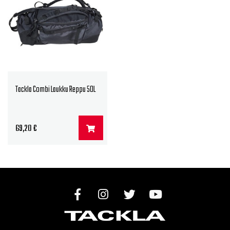
Tackla Combi Laukku Reppu 50L
69,20
€