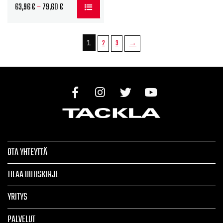
Hintaluokka:
63,96
€
–
79,60
€
63,96 €
-
1
2
3
→
79,60 €
OTA YHTEYTTÄ
TILAA UUTISKIRJE
YRITYS
PALVELUT