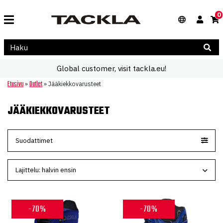
0
Global customer, visit tackla.eu!
Etusivu
Outlet
»
»
Jääkiekkovarusteet
JÄÄKIEKKOVARUSTEET
Suodattimet
-70%
-70%