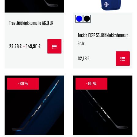
True Jääkiekkomaila A6.0 JR
Tackla EXPP 55 Jääkiekkohousut
Sr Jr
Hintaluokka:
29,96
€
–
149,90
€
29,96 €
32,16
€
-
149,90 €
-60%
-60%