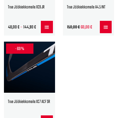
True Jääkiekkomaila XC9 JR
True Jääkiekkomaila A4.5 INT
Hintaluokka:
Alkuperäinen
Nykyinen
48,00
€
–
144,90
€
150,00
€
60,00
€
48,00 €
hinta
hinta
-
oli:
on:
144,90 €
150,00 €.
60,00 €.
-60%
True Jääkiekkomaila XC7 ACF SR