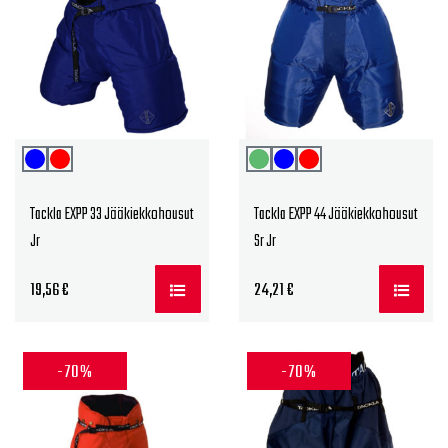
Tackla EXPP 33 Jääkiekkohousut
Tackla EXPP 44 Jääkiekkohousut
Jr
Sr Jr
19,56
€
24,21
€
-70%
-70%