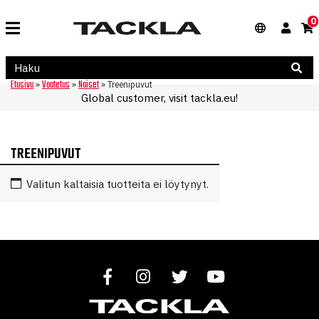
0
Etusivu
Vaatetus
Naiset
»
»
»
Treenipuvut
Global customer, visit tackla.eu!
TREENIPUVUT
Valitun kaltaisia tuotteita ei löytynyt.