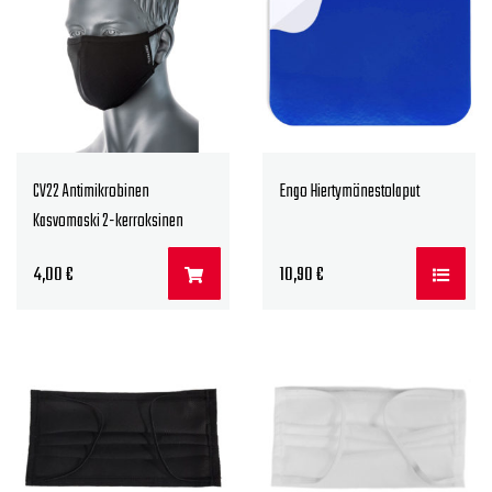
CV22 Antimikrobinen
Engo Hiertymänestolaput
Kasvomaski 2-kerroksinen
4,00
€
10,90
€