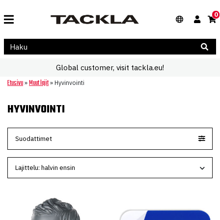
0
Global customer, visit tackla.eu!
Etusivu
Muut lajit
»
»
Hyvinvointi
HYVINVOINTI
Suodattimet