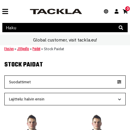
0
Global customer, visit tackla.eu!
Etusivu
Jääpallo
Paidat
»
»
»
Stock Paidat
STOCK PAIDAT
Suodattimet