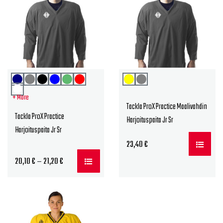
+ More
Tackla ProX Practice Maalivahdin
Tackla ProX Practice
Harjoituspaita Jr Sr
Harjoituspaita Jr Sr
23,40
€
20,10
€
21,20
€
Hintaluokka:
–
20,10 €
-
21,20 €