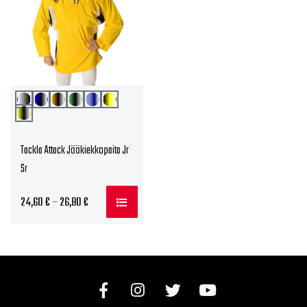
Tackla Attack Jääkiekkopaita Jr
Sr
Hintaluokka:
24,60
€
–
26,80
€
24,60 €
-
26,80 €