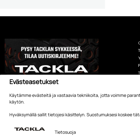
O
T
Y
P
T
Evästeasetukset
Käytämme evästeitä ja vastaavia tekniikoita, jotta voimme parant
käytön.
A
Hyväksymällä sallit tietojesi käsittelyn. Suostumuksesi koskee t
Tietosuoja