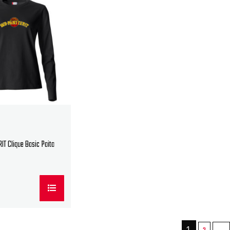
T Clique Basic Paita
1