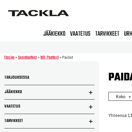
JÄÄKIEKKO
VAATETUS
TARVIKKEET
URH
Etusivu
Seuratuotteet
WB-Pantterit
»
»
»
Paidat
PAID
TARJOUKSESSA
JÄÄKIEKKO
Koko
VAATETUS
Yhteensä 11
TARVIKKEET