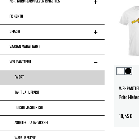
NSR-NURMIJÄRVI SEVEN RINGETTES
FC KONTU
SMASH
VAASAN MAILATTARET
WB-PANTTERIT
PAIDAT
WB-PANTTERI
TAKIT JA HUPPARIT
Paita Miehet
HOUSUT JA SHORTSIT
10,45
€
ASUSTEET JA TARVIKKEET
WAPA LIFESTYLE