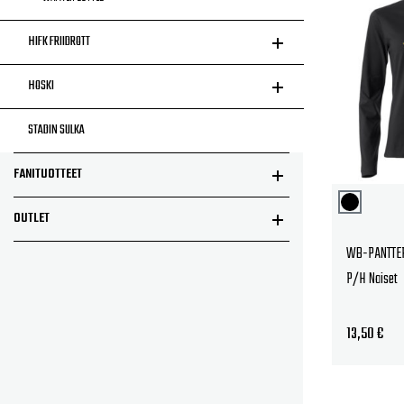
HIFK FRIIDROTT
HOSKI
STADIN SULKA
FANITUOTTEET
OUTLET
WB-PANTTERI
P/H Naiset
13,50
€