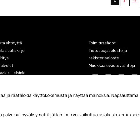
2
→
ta yhteyttä
Toimitusehdot
ilaa uutiskirje
Tietosuojaseloste ja
ritys
rekisteriseloste
alvelut
Muokkaa evästevalintoja
ackla Helsinki
Tackla Lappeenranta
Kokokartat
aa ja räätälöidä käyttökokemusta ja näyttää mainoksia. Napsauttamall
Yhteistyökumppanit
rtikkelit
ätä palvelua, hyväksymättä jättäminen voi vaikuttaa asiakaskokemuksees