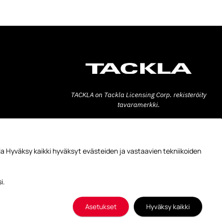
TACKLA on Tackla Licensing Corp. rekisteröity
tavaramerkki.
Tackla Pro Oy
Teollisuuskatu 6
53600 LAPPEENRANTA
a Hyväksy kaikki hyväksyt evästeiden ja vastaavien tekniikoiden
FINLAND
+358 10 778 5900
i.
© Tackla 2026
Asetukset
Hyväksy kaikki