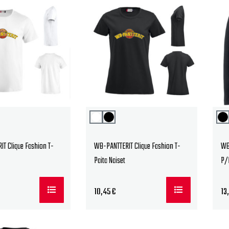
T Clique Fashion T-
WB-PANTTERIT Clique Fashion T-
WB-
Paita Naiset
P/
10,45
€
13