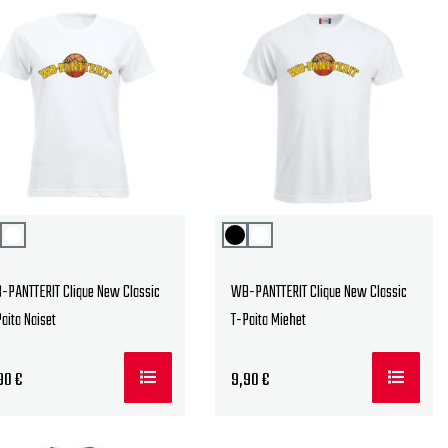
-PANTTERIT Clique New Classic
WB-PANTTERIT Clique New Classic
aita Naiset
T-Paita Miehet
90
€
9,90
€