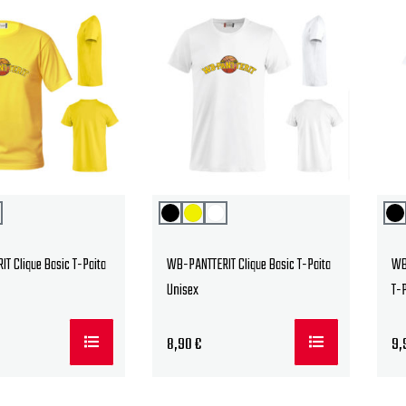
T Clique Basic T-Paita
WB-PANTTERIT Clique Basic T-Paita
WB
Unisex
T-P
8,90
€
9,