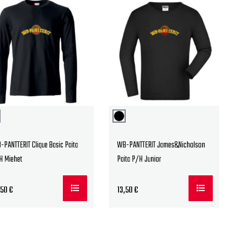
PANTTERIT Clique Basic Paita
WB-PANTTERIT James&Nicholson
H Miehet
Paita P/H Junior
,50
€
13,50
€