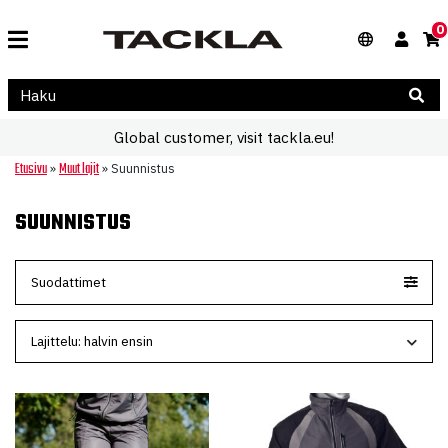
0
Global customer, visit tackla.eu!
Etusivu
Muut lajit
»
»
Suunnistus
SUUNNISTUS
Suodattimet