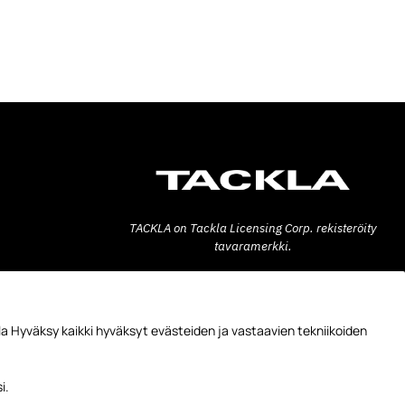
TACKLA on Tackla Licensing Corp. rekisteröity
tavaramerkki.
Tackla Pro Oy
Teollisuuskatu 6
53600 LAPPEENRANTA
a Hyväksy kaikki hyväksyt evästeiden ja vastaavien tekniikoiden
FINLAND
+358 10 778 5900
i.