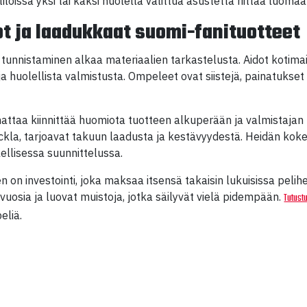
 tiloissa yksi tai kaksi huolella valittua asustetta riittää luom
ot ja laadukkaat suomi-fanituotteet
tunnistaminen alkaa materiaalien tarkastelusta. Aidot kotimai
a huolellista valmistusta. Ompeleet ovat siistejä, painatukset 
ttaa kiinnittää huomiota tuotteen alkuperään ja valmistajan
Tackla, tarjoavat takuun laadusta ja kestävyydestä. Heidän 
ellisessa suunnittelussa.
on investointi, joka maksaa itsensä takaisin lukuisissa pelih
vuosia ja luovat muistoja, jotka säilyvät vielä pidempään.
Tutust
eliä.