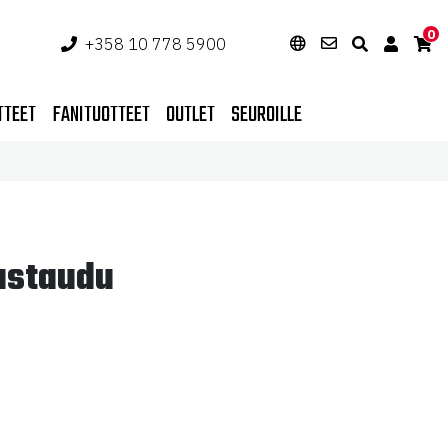
0
+358 10 778 5900
TTEET
FANITUOTTEET
OUTLET
SEUROILLE
ustaudu