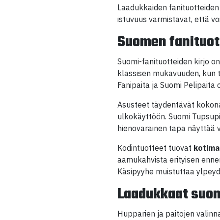
Laadukkaiden fanituotteiden 
istuvuus varmistavat, että v
Suomen fanituot
Suomi-fanituotteiden kirjo 
klassisen mukavuuden, kun t
Fanipaita ja Suomi Pelipaita 
Asusteet täydentävät kokonai
ulkokäyttöön. Suomi Tupsupip
hienovarainen tapa näyttää v
Kodintuotteet tuovat
kotima
aamukahvista erityisen ennen
Käsipyyhe muistuttaa ylpeyde
Laadukkaat suom
Hupparien ja paitojen valinn