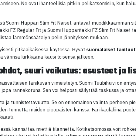
amiseen. Ne ovat ihanteellisia pitkiin pelikatsomisiin, kun halu
isesti Suomi Huppari Slim Fit Naiset, antavat muodikkaamman 
ki FZ Regular Fit ja Suomi Hupparitakki FZ Slim Fit Naiset ta
listaa lämmönsäätelyn pelin jännityksen mukaan.
tyisesti pitkäaikaisessa käytössä. Hyvät
suomalaiset fanituo
a värinsä kirkkaana kausi toisensa jälkeen.
ohdat, suuri vaikutus: asusteet ja l
isvaltaisen fanikuvan viimeistelyn. Suomi Tuubihuivi on erityi
i jopa rannekoruna. Sen voi helposti säilyttää taskussa ja ot
ta ja tunnistettavuutta. Se on erinomainen valinta perheen pien
den tunnetta muiden pipopäisten kanssa. Fanikaulaliina puol
aasti.
essä kannattaa miettiä tilannetta. Kotikatsomossa voit rohkeas