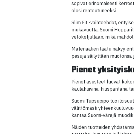
sopivat erinomaisesti kerrost
olosi rentoutuneeksi.
Slim Fit -vaihtoehdot, erity
mukavuutta. Suomi Hupparitak
vetoketjullaan, mikä mahdol
Materiaalien laatu näkyy eri
pesuja säilyttäen muotonsa j
Pienet yksityisk
Pienet asusteet luovat kokona
kaulahuivina, hiuspantana ta
Suomi Tupsupipo tuo iloisuut
välittömästi yhteenkuuluvuu
kantaa Suomi-värejä muodikk
Näiden tuotteiden yhdistämis