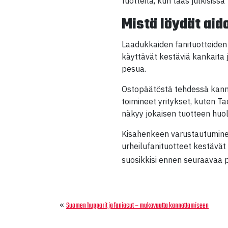
tuotteita, kun taas julkisissa
Mistä löydät aid
Laadukkaiden fanituotteiden 
käyttävät kestäviä kankaita j
pesua.
Ostopäätöstä tehdessä kanna
toimineet yritykset, kuten 
näkyy jokaisen tuotteen huol
Kisahenkeen varustautuminen 
urheilufanituotteet kestävät 
suosikkisi ennen seuraavaa p
«
Suomen hupparit ja faniasut – mukavuutta kannattamiseen