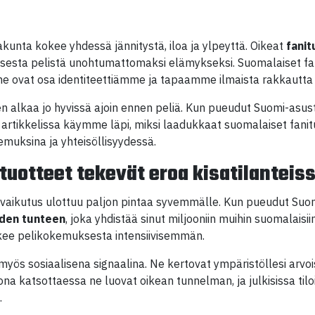
unta kokee yhdessä jännitystä, iloa ja ylpeyttä. Oikeat
fanit
esta pelistä unohtumattomaksi elämykseksi. Suomalaiset fani
n ne ovat osa identiteettiämme ja tapaamme ilmaista rakkautt
alkaa jo hyvissä ajoin ennen peliä. Kun pueudut Suomi-asuste
rtikkelissa käymme läpi, miksi laadukkaat suomalaiset fanituo
muksina ja yhteisöllisyydessä.
ituotteet tekevät eroa kisatilanteis
vaikutus ulottuu paljon pintaa syvemmälle. Kun pueudut Suomi
den tunteen
, joka yhdistää sinut miljooniin muihin suomalais
kee pelikokemuksesta intensiivisemmän.
myös sosiaalisena signaalina. Ne kertovat ympäristöllesi arvoi
na katsottaessa ne luovat oikean tunnelman, ja julkisissa tilo
.