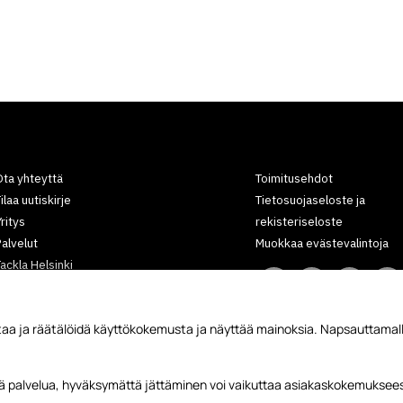
ta yhteyttä
Toimitusehdot
ilaa uutiskirje
Tietosuojaseloste ja
ritys
rekisteriseloste
alvelut
Muokkaa evästevalintoja
ackla Helsinki
Tackla Lappeenranta
Kokokartat
aa ja räätälöidä käyttökokemusta ja näyttää mainoksia. Napsauttamall
Yhteistyökumppanit
rtikkelit
ätä palvelua, hyväksymättä jättäminen voi vaikuttaa asiakaskokemuksees