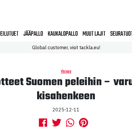
EILUTUET
JÄÄPALLO
KAUKALOPALLO
MUUT LAJIT
SEURATUO
Global customer, visit tackla.eu!
Yleinen
otteet Suomen peleihin – var
kisahenkeen
2025-12-11