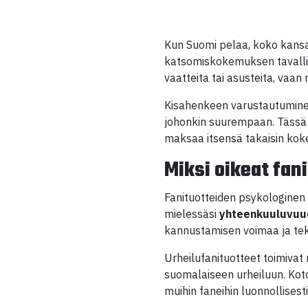
Kun Suomi pelaa, koko kansak
katsomiskokemuksen tavallis
vaatteita tai asusteita, vaa
Kisahenkeen varustautuminen 
johonkin suurempaan. Tässä a
maksaa itsensä takaisin koke
Miksi oikeat fan
Fanituotteiden psykologinen 
mielessäsi
yhteenkuuluvuu
kannustamisen voimaa ja te
Urheilufanituotteet toimivat 
suomalaiseen urheiluun. Koto
muihin faneihin luonnollisesti