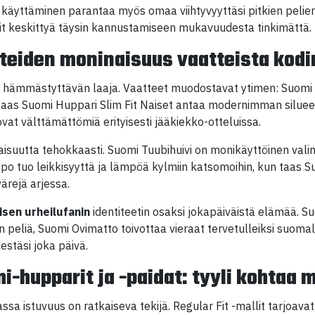
käyttäminen parantaa myös omaa viihtyvyyttäsi pitkien pelien 
oit keskittyä täysin kannustamiseen mukavuudesta tinkimättä.
teiden moninaisuus vaatteista kodi
on hämmästyttävän laaja. Vaatteet muodostavat ytimen: Suomi 
aas Suomi Huppari Slim Fit Naiset antaa modernimman siluee
ovat välttämättömiä erityisesti jääkiekko-otteluissa.
suutta tehokkaasti. Suomi Tuubihuivi on monikäyttöinen valinta
o tuo leikkisyyttä ja lämpöä kylmiin katsomoihin, kun taas Su
ärejä arjessa.
isen urheilufanin
identiteetin osaksi jokapäiväistä elämää. 
 peliä, Suomi Ovimatto toivottaa vieraat tervetulleiksi suomala
stäsi joka päivä.
i-hupparit ja -paidat: tyyli kohtaa
assa istuvuus on ratkaiseva tekijä. Regular Fit -mallit tarjoa