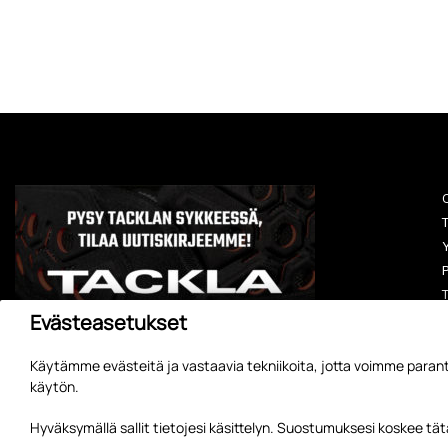
O
T
Y
P
T
Evästeasetukset
Käytämme evästeitä ja vastaavia tekniikoita, jotta voimme parant
käytön.
A
Hyväksymällä sallit tietojesi käsittelyn. Suostumuksesi koskee t