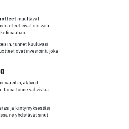
uotteet
muuttavat
tuotteet eivät ole vain
a kotimaahan.
isiin, tunnet kuuluvasi
tteet ovat investointi, joka
sa
-väreihin, aktivoit
iin. Tämä tunne vahvistaa
stasi ja kiintymyksestäsi
issa ne yhdistävät sinut