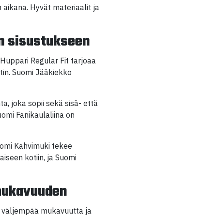
aikana. Hyvät materiaalit ja
n sisustukseen
Huppari Regular Fit tarjoaa
tin. Suomi Jääkiekko
, joka sopii sekä sisä- että
omi Fanikaulaliina on
Suomi Kahvimuki tekee
iseen kotiin, ja Suomi
 mukavuuden
vat väljempää mukavuutta ja