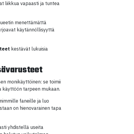
at liikkua vapaasti ja tuntea
silueetin menettämättä
rjoavat käytännöllisyyttä
tteet
kestävät lukuisia
isävarusteet
sen monikäyttöinen: se toimii
taa käyttöön tarpeen mukaan.
immille faneille ja luo
estaan on hienovarainen tapa
ti yhdistellä useita