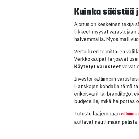
Kuinka säästää 
Ajoitus on keskeinen tekijä
liikkeet myyvät varastojaan
halvemmalla. Myös mallivuod
Vertailu eri toimittajien väl
Verkkokaupat tarjoavat usein
Käytetyt varusteet
voivat o
Investoi kalliimpiin varusteis
Hanskojen kohdalla tämä tark
erikoisvärit tai brändilogot e
budjeteille, mikä helpottaa 
Tutustu laajempaan
valikoimaa
auttavat nauttimaan pelistä t