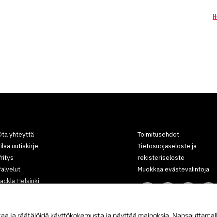
H
ta yhteyttä
Toimitusehdot
ilaa uutiskirje
Tietosuojaseloste ja
ritys
rekisteriseloste
alvelut
Muokkaa evästevalintoja
ackla Helsinki
Tackla Lappeenranta
Kokokartat
aa ja räätälöidä käyttökokemusta ja näyttää mainoksia. Napsauttamall
Yhteistyökumppanit