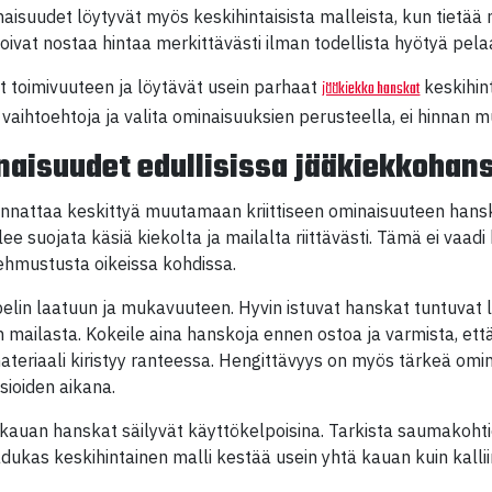
isuudet löytyvät myös keskihintaisista malleista, kun tietää m
oivat nostaa hintaa merkittävästi ilman todellista hyötyä pelaa
t toimivuuteen ja löytävät usein parhaat
keskihin
jääkiekko hanskat
a vaihtoehtoja ja valita ominaisuuksien perusteella, ei hinnan 
aisuudet edullisissa jääkiekkohan
kannattaa keskittyä muutamaan kriittiseen ominaisuuteen han
lee suojata käsiä kiekolta ja mailalta riittävästi. Tämä ei vaadi
ehmustusta oikeissa kohdissa.
elin laatuun ja mukavuuteen. Hyvin istuvat hanskat tuntuvat lu
 mailasta. Kokeile aina hanskoja ennen ostoa ja varmista, ett
ateriaali kiristyy ranteessa. Hengittävyys on myös tärkeä omin
sioiden aikana.
kauan hanskat säilyvät käyttökelpoisina. Tarkista saumakohti
dukas keskihintainen malli kestää usein yhtä kauan kuin kalli