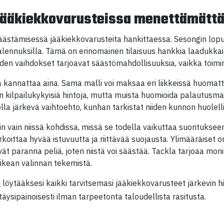
jääkiekkovarusteissa menettämättä
 säästämisessä jääkiekkovarusteita hankittaessa. Sesongin lop
 alennuksilla. Tämä on erinomainen tilaisuus hankkia laadukka
en vaihdokset tarjoavat säästömahdollisuuksia, vaikka toimi
illä kannattaa aina. Sama malli voi maksaa eri liikkeissä huomatt
 kilpailukykyisiä hintoja, mutta muista huomioida palautusmahd
lla järkevä vaihtoehto, kunhan tarkistat niiden kunnon huolelli
iin vain niissä kohdissa, missä se todella vaikuttaa suoritukseen
oittaa hyvää istuvuutta ja riittävää suojausta. Ylimääräiset 
ivät paranna peliä, joten niistä voi säästää. Tackla tarjoaa moni
oikean valinnan tekemistä.
löytääksesi kaikki tarvitsemasi jääkiekkovarusteet järkevin hi
n
äysipainoisesti ilman tarpeetonta taloudellista rasitusta.