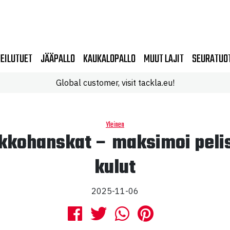
EILUTUET
JÄÄPALLO
KAUKALOPALLO
MUUT LAJIT
SEURATUO
Global customer, visit tackla.eu!
Yleinen
ekkohanskat – maksimoi peli
kulut
2025-11-06