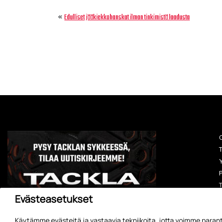
«
Edulliset jääkiekkohanskat ilman tinkimistä laadusta
O
T
Y
P
T
Evästeasetukset
Käytämme evästeitä ja vastaavia tekniikoita, jotta voimme parant