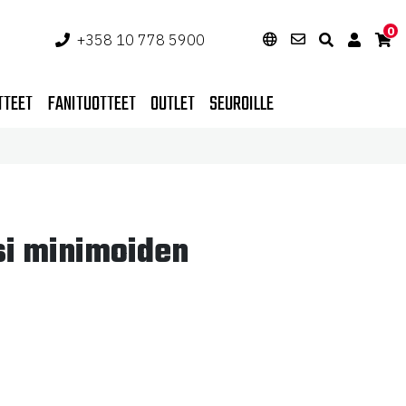
0
+358 10 778 5900
TTEET
FANITUOTTEET
OUTLET
SEUROILLE
si minimoiden