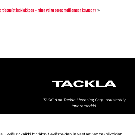
»
artiasuojat jääkiekkoon – miten valita paras malli omaan käyttöön?
TACKLA on Tackla Licensing Corp. rekisteröity
tavaramerkki.
Tackla Pro Oy
Teollisuuskatu 6
53600 LAPPEENRANTA
a Hyväksy kaikki hyväksyt evästeiden ja vastaavien tekniikoiden
FINLAND