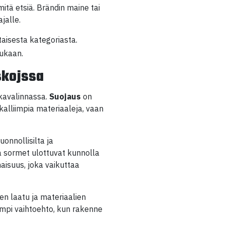
itä etsiä. Brändin maine tai
jalle.
taisesta kategoriasta.
mukaan.
skojssa
skavalinnassa.
Suojaus
on
 kalliimpia materiaaleja, vaan
onnollisilta ja
ä sormet ulottuvat kunnolla
aisuus, joka vaikuttaa
en laatu ja materiaalien
impi vaihtoehto, kun rakenne