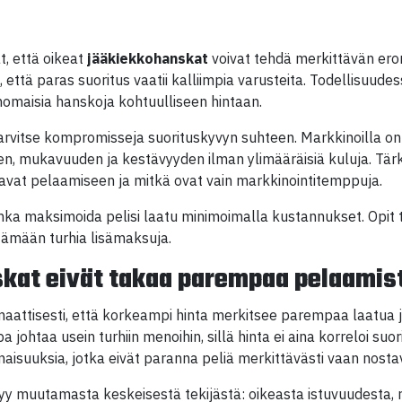
t, että oikeat
jääkiekkohanskat
voivat tehdä merkittävän eron
i, että paras suoritus vaatii kalliimpia varusteita. Todellisuude
nomaisia hanskoja kohtuulliseen hintaan.
tarvitse kompromisseja suorituskyvyn suhteen. Markkinoilla on 
sen, mukavuuden ja kestävyyden ilman ylimääräisiä kuluja. Tä
tavat pelaamiseen ja mitkä ovat vain markkinointitemppuja.
inka maksimoida pelisi laatu minimoimalla kustannukset. Opit
tämään turhia lisämaksuja.
nskat eivät takaa parempaa pelaamis
maattisesti, että korkeampi hinta merkitsee parempaa laatua
a johtaa usein turhiin menoihin, sillä hinta ei aina korreloi su
aisuuksia, jotka eivät paranna peliä merkittävästi vaan nostav
yy muutamasta keskeisestä tekijästä: oikeasta istuvuudesta, r