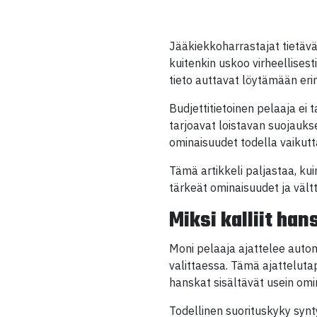
Jääkiekkoharrastajat tietävä
kuitenkin uskoo virheellisest
tieto auttavat löytämään eri
Budjettitietoinen pelaaja ei 
tarjoavat loistavan suojauk
ominaisuudet todella vaikut
Tämä artikkeli paljastaa, ku
tärkeät ominaisuudet ja vält
Miksi kalliit ha
Moni pelaaja ajattelee auto
valittaessa. Tämä ajattelutap
hanskat sisältävät usein omin
Todellinen suorituskyky synt