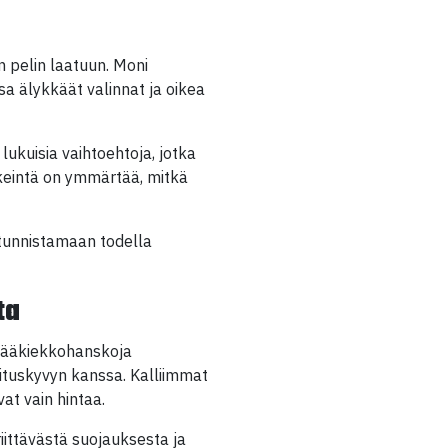
 pelin laatuun. Moni
ssa älykkäät valinnat ja oikea
lukuisia vaihtoehtoja, jotka
rkeintä on ymmärtää, mitkä
 tunnistamaan todella
ta
 jääkiekkohanskoja
orituskyvyn kanssa. Kalliimmat
at vain hintaa.
iittävästä suojauksesta ja