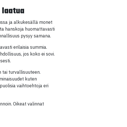
 laatua
ussa ja alkukesällä monet
ita hanskoja huomattavasti
nnallisuus pysyy samana.
avasti erilaisia summia.
ollisuus, jos koko ei sovi.
sesti.
 tai turvallisuuteen.
ominaisuudet kuten
puolisia vaihtoehtoja eri
nnoin. Oikeat valinnat