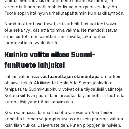
valinta. Sen istuvuus on optimoitu naisten vartalolle, ja
vetoketjullinen malli mahdollistaa monipuolisen käytön.
Tuote sopii yhtä hyvin urheilutapahtumiin kuin arkikäyttöön.
Nämä tuotteet osoittavat, että urheilufanituotteet voivat
olla sekä tyylikäs että toimiva valinta. Ne mahdollistavat
urheiluintohimon osoittamisen tavalla, joka tuntuu
luontevalta ja tyylikkäältä.
Kuinka valita oikea Suomi-
fanituote lahjaksi
Lahjan valinnassa
vastaanottajan elämäntapa
on tärkein
ohjaava tekijä. Aktiiviselle henkilölle Suomi-jääkiekko-
fanipaita tai Suomi-tuubihuivi voivat olla täydellisiä valintoja.
Kotona viihtyvä puolestaan arvostaa käytännöllisiä tuotteita
kuten käsipyyhettä tai kahvimukia.
Koon valinnassa kannattaa olla varovainen. Vaatteiden
kohdalla hieman väljempi istuvuus on usein parempi valinta
kuin liian tiukka. Lisävarusteiden, kuten pippojen ja huivien,