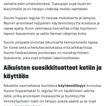
samalla esiin urheiluhenkeä. Tupsupipo sopii hyvin eri
ikäryhmille ja on helppo yhdistää muihin vaatteisiin.
Suomi-huppari regular fit tarjoaa mukavuutta ja lämpöä.
Nuoret arvostavat hupparien käytännöllisyyttä koulussa ja
vapaa-ajalla. Koon valinnassa kannattaa ottaa huomioon
lapsen kasvaminen ja valita hieman väljempi koko.
Suomi-pelipaita innostaa liikunnasta kiinnostuneita lapsia.
Se toimii sekä urheiluharrastuksissa että arkikäytössä.
Suomi-fanikaulaliina puolestaan on monikäyttöinen
lisävaruste, joka sopii erilaisiin sääolosuhteisiin.
Aikuisten suosikkituotteet kotiin ja
käyttöön
Aikuisille suunnatuissa tuotteissa
käytännöllisyys
korostuu.
Suomi-hupparitakki fz regular fit on täydellinen valinta
niille, jotka arvostavat mukavuutta ja tyylikkyyttä.
Vetoketjullinen malli on helppo pukea päälle ja se sopii