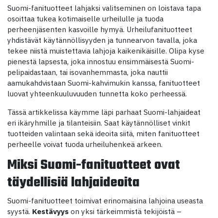
Suomi-fanituotteet lahjaksi valitseminen on loistava tapa
osoittaa tukea kotimaiselle urheilulle ja tuoda
perheenjäsenten kasvoille hymyä. Urheilufanituotteet
yhdistävät käytännöllisyyden ja tunnearvon tavalla, joka
tekee niistä muistettavia lahjoja kaikenikäisille. Olipa kyse
pienestä lapsesta, joka innostuu ensimmäisestä Suomi-
pelipaidastaan, tai isovanhemmasta, joka nauttii
aamukahdvistaan Suomi-kahvimukin kanssa, fanituotteet
luovat yhteenkuuluvuuden tunnetta koko perheessä.
Tässä artikkelissa käymme läpi parhaat Suomi-lahjaideat
eri ikäryhmille ja tilanteisiin. Saat käytännölliset vinkit
tuotteiden valintaan sekä ideoita siitä, miten fanituotteet
perheelle voivat tuoda urheiluhenkeä arkeen.
Miksi Suomi-fanituotteet ovat
täydellisiä lahjaideoita
Suomi-fanituotteet toimivat erinomaisina lahjoina useasta
syystä.
Kestävyys
on yksi tärkeimmistä tekijöistä –