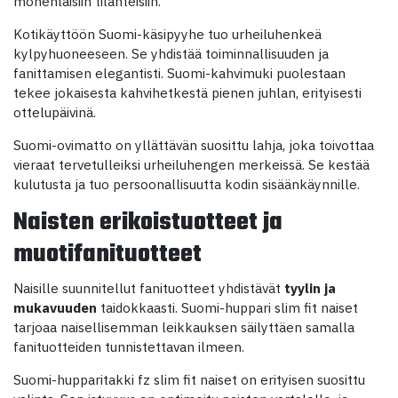
monenlaisiin tilanteisiin.
Kotikäyttöön Suomi-käsipyyhe tuo urheiluhenkeä
kylpyhuoneeseen. Se yhdistää toiminnallisuuden ja
fanittamisen elegantisti. Suomi-kahvimuki puolestaan
tekee jokaisesta kahvihetkestä pienen juhlan, erityisesti
ottelupäivinä.
Suomi-ovimatto on yllättävän suosittu lahja, joka toivottaa
vieraat tervetulleiksi urheiluhengen merkeissä. Se kestää
kulutusta ja tuo persoonallisuutta kodin sisäänkäynnille.
Naisten erikoistuotteet ja
muotifanituotteet
Naisille suunnitellut fanituotteet yhdistävät
tyylin ja
mukavuuden
taidokkaasti. Suomi-huppari slim fit naiset
tarjoaa naisellisemman leikkauksen säilyttäen samalla
fanituotteiden tunnistettavan ilmeen.
Suomi-hupparitakki fz slim fit naiset on erityisen suosittu