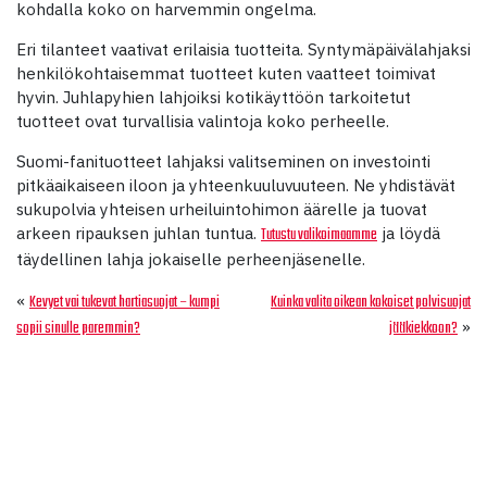
kohdalla koko on harvemmin ongelma.
Eri tilanteet vaativat erilaisia tuotteita. Syntymäpäivälahjaksi
henkilökohtaisemmat tuotteet kuten vaatteet toimivat
hyvin. Juhlapyhien lahjoiksi kotikäyttöön tarkoitetut
tuotteet ovat turvallisia valintoja koko perheelle.
Suomi-fanituotteet lahjaksi valitseminen on investointi
pitkäaikaiseen iloon ja yhteenkuuluvuuteen. Ne yhdistävät
sukupolvia yhteisen urheiluintohimon äärelle ja tuovat
arkeen ripauksen juhlan tuntua.
ja löydä
Tutustu valikoimaamme
täydellinen lahja jokaiselle perheenjäsenelle.
«
Kevyet vai tukevat hartiasuojat – kumpi
Kuinka valita oikean kokoiset polvisuojat
»
sopii sinulle paremmin?
jääkiekkoon?