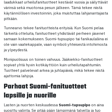
laadukkaat urheilufanituotteet kestävät vuosia ja säilyttävät
värinsä sekä muotonsa pesun jälkeen. Tämä tekee niistä
käytännöllisen investoinnin, joka muistuttaa lahjanantajasta
pitkään.
Tunnearvo tekee fanituotteista erityisiä. Kun Suomi pelaa
tärkeitä otteluita, fanituotteet yhdistävät perheen jäsenet
samaan kokemukseen. Suomi-tupsupipo tai fanikaulaliina ei
ole vain vaatekappale, vaan symboli yhteisestä intohimosta
ja ylpeydestä.
Monipuolisuus on toinen vahvuus. Jääkiekko-fanituotteet
sopivat yhtä hyvin kotikäyttöön kuin urheilutapahtumiin.
Tuotteet palvelevat arkea ja juhlapäiviä, mikä tekee niistä
ajattomia lahjoja.
Parhaat Suomi-fanituotteet
lapsille ja nuorille
Lasten ja nuorten keskuudessa
Suomi-tupsupipo
on aina
suosittu valinta. Se pitää pään lämpimänä talvella ja tuo