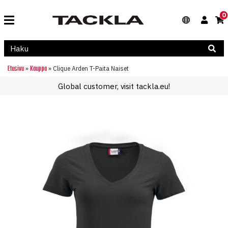
0
Etusivu
Kauppa
»
»
Clique Arden T-Paita Naiset
Global customer, visit tackla.eu!