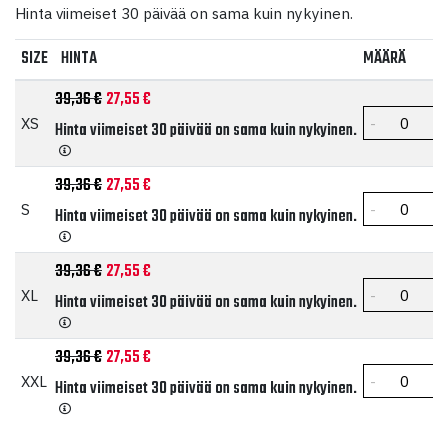
hinta
hinta
Hinta viimeiset 30 päivää on sama kuin nykyinen.
oli:
on:
SIZE
HINTA
MÄÄRÄ
39,36 €.
27,55 €.
Alkuperäinen hinta oli: 39,36 €.
Nykyinen hinta on: 27,55 €.
39,36
€
27,55
€
XS
Hinta viimeiset 30 päivää on sama kuin nykyinen.
Alkuperäinen hinta oli: 39,36 €.
Nykyinen hinta on: 27,55 €.
39,36
€
27,55
€
S
Hinta viimeiset 30 päivää on sama kuin nykyinen.
Alkuperäinen hinta oli: 39,36 €.
Nykyinen hinta on: 27,55 €.
39,36
€
27,55
€
XL
Hinta viimeiset 30 päivää on sama kuin nykyinen.
Alkuperäinen hinta oli: 39,36 €.
Nykyinen hinta on: 27,55 €.
39,36
€
27,55
€
XXL
Hinta viimeiset 30 päivää on sama kuin nykyinen.