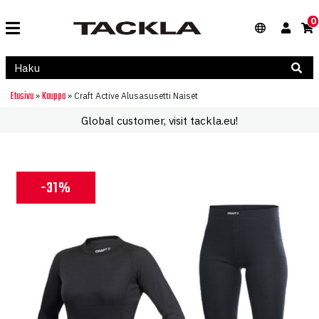
0
Etusivu
Kauppa
»
»
Craft Active Alusasusetti Naiset
Global customer, visit tackla.eu!
-31%