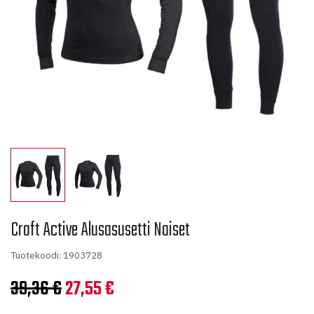
Craft Active Alusasusetti Naiset
Tuotekoodi: 1903728
Alkuperäinen
Nykyinen
39,36
€
27,55
€