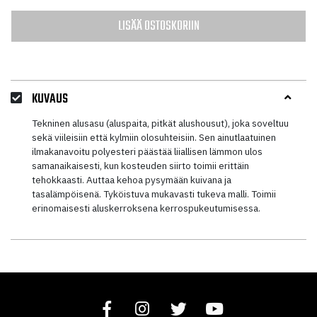
LISÄÄ OSTOSKORIIN
KUVAUS
Tekninen alusasu (aluspaita, pitkät alushousut), joka soveltuu
sekä viileisiin että kylmiin olosuhteisiin. Sen ainutlaatuinen
ilmakanavoitu polyesteri päästää liiallisen lämmon ulos
samanaikaisesti, kun kosteuden siirto toimii erittäin
tehokkaasti. Auttaa kehoa pysymään kuivana ja
tasalämpöisenä. Tyköistuva mukavasti tukeva malli. Toimii
erinomaisesti aluskerroksena kerrospukeutumisessa.