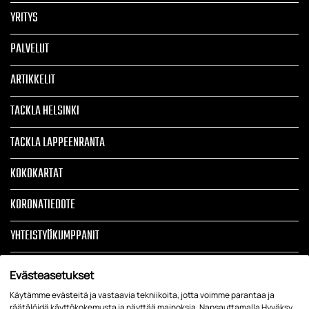
YRITYS
PALVELUT
ARTIKKELIT
TACKLA HELSINKI
TACKLA LAPPEENRANTA
KOKOKARTAT
KORONATIEDOTE
YHTEISTYÖKUMPPANIT
TOIMITUSEHDOT
Evästeasetukset
TIETOSUOJASELOSTE JA REKISTERISELOSTE
Käytämme evästeitä ja vastaavia tekniikoita, jotta voimme parantaa ja
räätälöidä käyttökokemusta ja näyttää mainoksia. Napsauttamalla Hyväksy