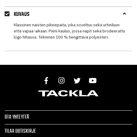
KUVAUS
Klassinen naisten pikeepaita, joka soveltuu sekä urheiluun
että vapaa-aikaan. Pieni kaulus, jossa napit sekä brodeerattu
logo hihassa. Tekninen 100 % hengittävä polyesteri.
OTA YHTEYTTÄ
TILAA UUTISKIRJE