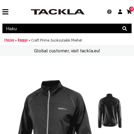
0
Etusivu
Kauppa
»
»
Craft Prime Juoksutakki Miehet
Global customer, visit tackla.eu!