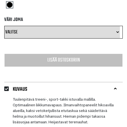
VÄRI JOMA
LISÄÄ OSTOSKORIIN
KUVAUS
Tuulenpitävä treeni-, sport-takki istuvalla mallilla.
Optimaalinen liikkumavapaus. Ilmanvaihtopaneelit hikoavilla
alueilla, kaksi vetoketjullista etutaskua sekä säädettävä
helma ja muotoillut hihansuut. Hieman pidempi takaosa
lisäsuojaa antamaan. Heijastavat terenauhat.