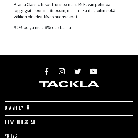
Brama Classic trikoot, unisex malli. Mukavan pehmeät
leggingsit treeniin, fitnessiin, muihin liikuntalajeihin sekä
välikerrokseksi. Myös nuorisokoot.
92% polyamidia 8% elastaania
OTA YHTEYTTÄ
TILAA UUTISKIRJE
YRITYS