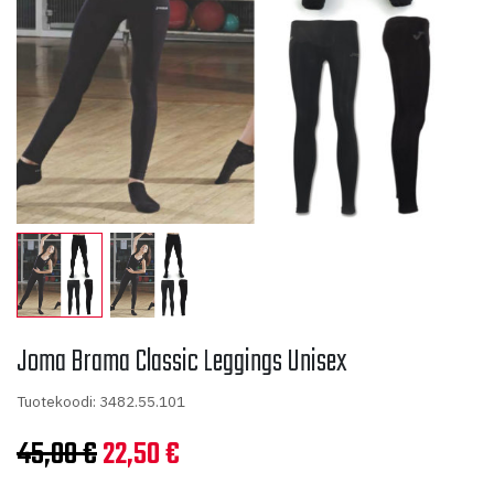
Joma Brama Classic Leggings Unisex
Tuotekoodi: 3482.55.101
Alkuperäinen
Nykyinen
45,00
€
22,50
€