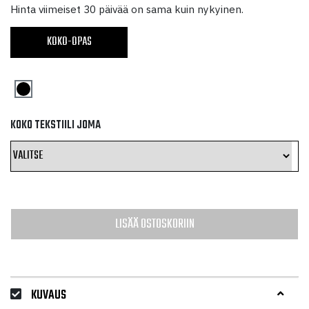
hinta
hinta
Hinta viimeiset 30 päivää on sama kuin nykyinen.
oli:
on:
KOKO-OPAS
45,00 €.
22,50 €.
KOKO TEKSTIILI JOMA
LISÄÄ OSTOSKORIIN
KUVAUS