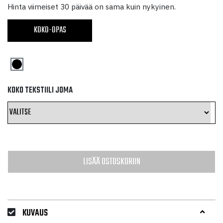
hinta
hinta
Hinta viimeiset 30 päivää on sama kuin nykyinen.
oli:
on:
KOKO-OPAS
24,80 €.
14,88 €.
KOKO TEKSTIILI JOMA
LISÄÄ OSTOSKORIIN
KUVAUS