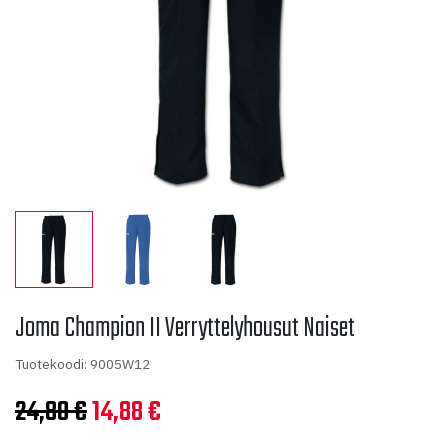
Joma Champion II Verryttelyhousut Naiset
Tuotekoodi: 9005W12
Alkuperäinen
Nykyinen
24,80
€
14,88
€