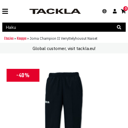
0
Etusivu
Kauppa
»
»
Joma Champion II Verryttelyhousut Naiset
Global customer, visit tackla.eu!
-40%