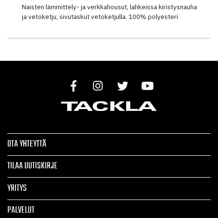
Naisten lämmittely- ja verkkahousut, lahkeissa kiristysnauha
ja vetoketju, sivutaskut vetoketjulla. 100% polyesteri
OTA YHTEYTTÄ
TILAA UUTISKIRJE
YRITYS
PALVELUT