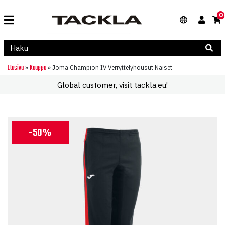
0
Etusivu
Kauppa
»
»
Joma Champion IV Verryttelyhousut Naiset
Global customer, visit tackla.eu!
-50%