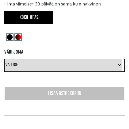
hinta
hinta
Hinta viimeiset 30 päivää on sama kuin nykyinen.
oli:
on:
KOKO-OPAS
33,55 €.
16,78 €.
VÄRI JOMA
LISÄÄ OSTOSKORIIN