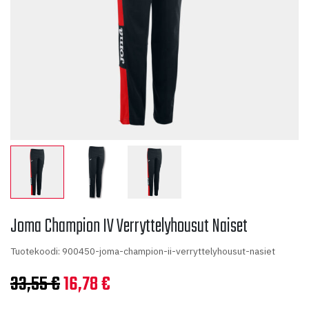
Joma Champion IV Verryttelyhousut Naiset
Tuotekoodi: 900450-joma-champion-ii-verryttelyhousut-nasiet
Alkuperäinen
Nykyinen
33,55
€
16,78
€