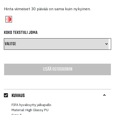
hinta
hinta
Hinta viimeiset 30 päivää on sama kuin nykyinen.
oli:
on:
56,50 €.
28,25 €.
KOKO TEKSTIILI JOMA
LISÄÄ OSTOSKORIIN
KUVAUS
FIFA hyväksytty jalkapallo
Material: High Glassy PU
Size: 5