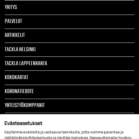
YRITYS
PALVELUT
ARTIKKELIT
TACKLA HELSINKI
TACKLA LAPPEENRANTA
KOKOKARTAT
KORONATIEDOTE
YHTEISTYÖKUMPPANIT
TOIMITUSEHDOT
Evästeasetukset
TIETOSUOJASELOSTE JA REKISTERISELOSTE
Käytämme evästeitä ja vastaavia tekniikoita, jotta voimme parantaa ja
räätälöidä käyttökokemusta ja näyttää mainoksia. Napsauttamalla Hyväksy