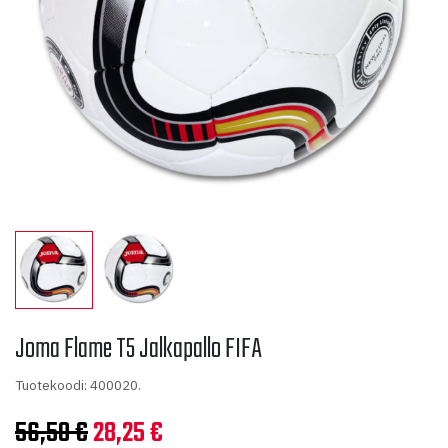
Joma Flame T5 Jalkapallo FIFA
Tuotekoodi: 400020.
Alkuperäinen
Nykyinen
56,50
€
28,25
€