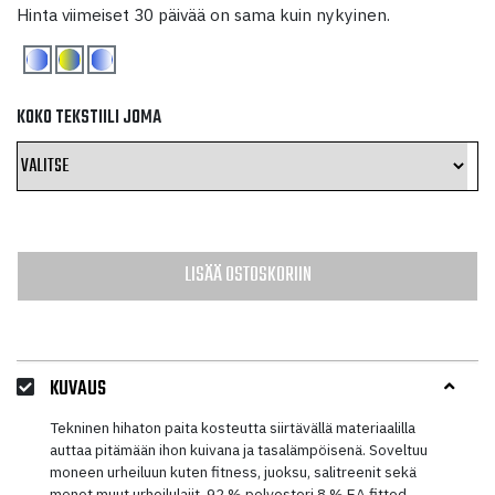
hinta
hinta
Hinta viimeiset 30 päivää on sama kuin nykyinen.
oli:
on:
25,40 €.
12,70 €.
KOKO TEKSTIILI JOMA
LISÄÄ OSTOSKORIIN
KUVAUS
Tekninen hihaton paita kosteutta siirtävällä materiaalilla
auttaa pitämään ihon kuivana ja tasalämpöisenä. Soveltuu
moneen urheiluun kuten fitness, juoksu, salitreenit sekä
monet muut urheilulajit. 92 % polyesteri 8 % EA fitted