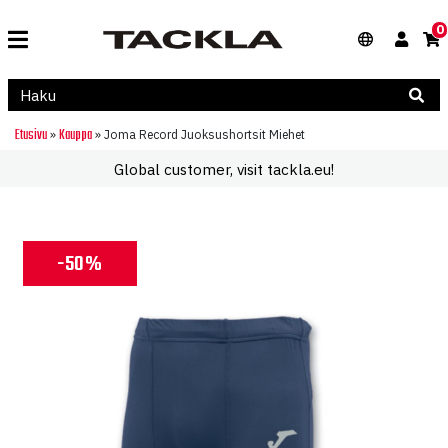
0
Etusivu
Kauppa
»
»
Joma Record Juoksushortsit Miehet
Global customer, visit tackla.eu!
-50%