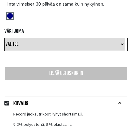
hinta
hinta
Hinta viimeiset 30 päivää on sama kuin nykyinen.
oli:
on:
34,10 €.
17,05 €.
VÄRI JOMA
LISÄÄ OSTOSKORIIN
KUVAUS
Record juoksutrikoot, lyhyt shortsimalli.
9 2% polyesteriä, 8 % elastaania