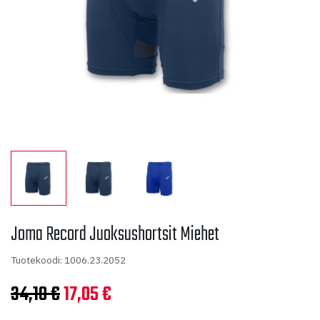
Joma Record Juoksushortsit Miehet
Tuotekoodi: 1006.23.2052
Alkuperäinen
Nykyinen
34,10
€
17,05
€