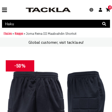
0
Etusivu
Kauppa
»
»
Joma Reina III Maalivahdin Shortsit
Global customer, visit tackla.eu!
-50%