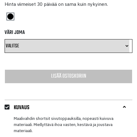
hinta
hinta
Hinta viimeiset 30 päivää on sama kuin nykyinen.
oli:
on:
24,00 €.
12,00 €.
VÄRI JOMA
LISÄÄ OSTOSKORIIN
KUVAUS
Maalivahdin shortsit sivutoppauksilla, nopeasti kuivuva
materiaali. Miellyttävä ihoa vasten, kestävä ja joustava
materiaali.