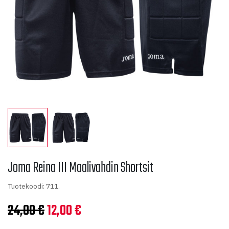
Joma Reina III Maalivahdin Shortsit
Tuotekoodi: 711.
Alkuperäinen
Nykyinen
24,00
€
12,00
€