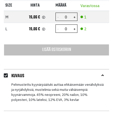
SIZE
HINTA
MÄÄRÄ
Varastossa
19,86
€
M
1
19,86
€
L
2
LISÄÄ OSTOSKORIIN
KUVAUS
Pehmustettu kyynärpäätuki auttaa ehkäisemään venähdyksiä
ja nyrjähdyksiä, mustelmia sekä muita vähäisempiä
kyynärvammoja. 45% neopreeni, 20% nailon, 10%
polyesteri, 10% lateksi, 12% EVA, 3% kevlar