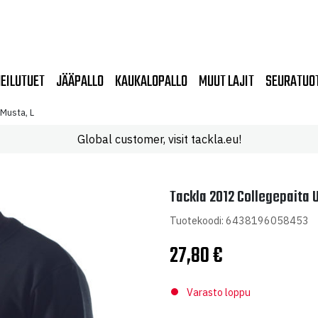
EILUTUET
JÄÄPALLO
KAUKALOPALLO
MUUT LAJIT
SEURATUO
 Musta, L
Global customer, visit tackla.eu!
Tackla 2012 Collegepaita U
Tuotekoodi: 6438196058453
27,80
€
Varasto loppu