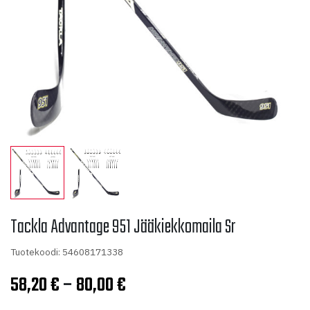
Tackla Advantage 951 Jääkiekkomaila Sr
Tuotekoodi: 54608171338
Hintaluokka:
58,20
€
–
80,00
€