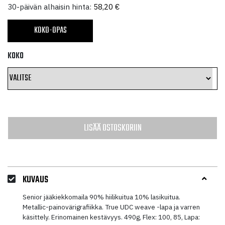
58,20 €
30-päivän alhaisin hinta:
58,20
€
-
KOKO-OPAS
80,00 €
KOKO
LISÄÄ OSTOSKORIIN
KUVAUS
Senior jääkiekkomaila 90% hiilikuitua 10% lasikuitua.
Metallic-painovärigrafiikka. True UDC weave -lapa ja varren
käsittely. Erinomainen kestävyys. 490g, Flex: 100, 85, Lapa: