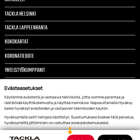
TACKLA HELSINKI
TACKLA LAPPEENRANTA
KOKOKARTAT
KORONATIEDOTE
YHTEISTYÖKUMPPANIT
TOIMITUSEHDOT
Evästeasetukset
TIETOSUOJASELOSTE JA REKISTERISELOSTE
Käytämme evästeitä ja vastaavia tekniikoita, jotta voimme parantaa ja
räätälöidä käyttökokemusta ja näyttää mainoksia. Napsauttamalla Hyväksy
kaikki hyväksyt evästeiden ja vastaavien tekniikoiden käytön.
EVÄSTEHALLINTA
Hyväksymällä sallit tietojesi käsittelyn. Suostumuksesi koskee tätä palvelua,
hyväksymättä jättäminen voi vaikuttaa asiakaskokemukseesi.
Tietosuoja