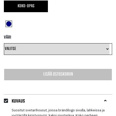
KOKO-OPAS
VÄRI
LISÄÄ OSTOSKORIIN
KUVAUS
Suositut svetarihousut, joissa brändilogo sivulla, lahkeissa ja
vyötäröllä kiristysnyöri, kaksi sivutaskua. Koko perheen