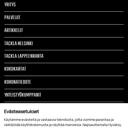
YRITYS
PALVELUT
ARTIKKELIT
TACKLA HELSINKI
TACKLA LAPPEENRANTA
KOKOKARTAT
KORONATIEDOTE
YHTEISTYÖKUMPPANIT
TOIMITUSEHDOT
Evästeasetukset
TIETOSUOJASELOSTE JA REKISTERISELOSTE
Käytämme evästeitä ja vastaavia tekniikoita, jotta voimme parantaa ja
räätälöidä käyttökokemusta ja näyttää mainoksia. Napsauttamalla Hyväksy