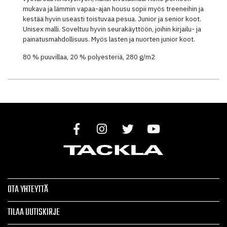
mukava ja lämmin vapaa-ajan housu sopii myös treeneihin ja
kestää hyvin useasti toistuvaa pesua. Junior ja senior koot.
Unisex malli. Soveltuu hyvin seurakäyttöön, joihin kirjailu- ja
painatusmahdollisuus. Myös lasten ja nuorten junior koot.
80 % puuvillaa, 20 % polyesteriä, 280 g/m2
OTA YHTEYTTÄ
TILAA UUTISKIRJE