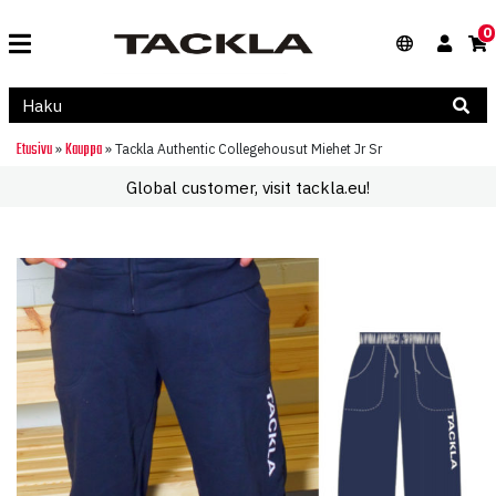
0
Etusivu
Kauppa
»
»
Tackla Authentic Collegehousut Miehet Jr Sr
Global customer, visit tackla.eu!