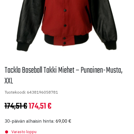
Tackla Baseball Takki Miehet – Punainen-Musta,
XXL
Tuotekoodi: 6438196058781
Alkuperäinen
Nykyinen
174,51
€
174,51
€
hinta
hinta
30-päivän alhaisin hinta:
69,00
€
oli:
on:
Varasto loppu