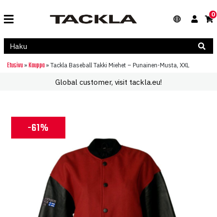
0
Etusivu
Kauppa
»
»
Tackla Baseball Takki Miehet – Punainen-Musta, XXL
Global customer, visit tackla.eu!
-61%