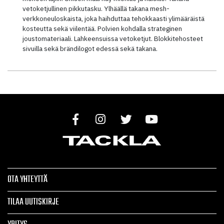
vetoketjullinen pikkutasku. Ylhäällä takana mesh-
verkkoneuloskaista, joka haihduttaa tehokkaasti ylimääräistä
kosteutta sekä viilentää. Polvien kohdalla strateginen
joustomateriaali. Lahkeensuissa vetoketjut. Blokkitehosteet
sivuilla sekä brändilogot edessä sekä takana.
OTA YHTEYTTÄ
TILAA UUTISKIRJE