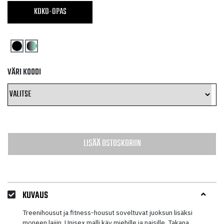
KOKO-OPAS
VÄRI KOODI
LISÄÄ OSTOSKORIIN
KUVAUS
Treenihousut ja fitness-housut soveltuvat juoksun lisäksi
moneen lajiin. Unisex malli käy miehille ja naisille. Takana