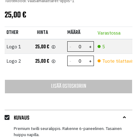
Tuotekoodi: vaasamailattaret-lippis-1
25,00
€
OTHER
HINTA
MÄÄRÄ
Varastossa
25,00
€
Logo 1
5
25,00
€
Logo 2
Tuote tilattaviss
LISÄÄ OSTOSKORIIN
KUVAUS
Premium twilli seuralippis. Rakenne 6-paneelinen. Tasainen
huippu napilla.