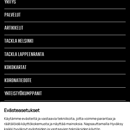
YRITYS
PALVELUT
ARTIKKELIT
TACKLA HELSINKI
TACKLA LAPPEENRANTA
KOKOKARTAT
KORONATIEDOTE
YHTEISTYÖKUMPPANIT
TOIMITUSEHDOT
Evästeasetukset
TIETOSUOJASELOSTE JA REKISTERISELOSTE
Käytämme evästeitä ja vastaavia tekniikoita, jotta voimme parantaa ja
räätälöidä käyttökokemusta ja näyttää mainoksia. Napsauttamalla Hyväksy
kaikki hyväksyt evästeiden ja vastaavien tekniikoiden käytön.