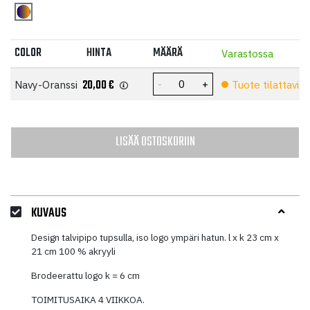
COLOR
HINTA
MÄÄRÄ
Varastossa
20,00
€
Navy-Oranssi
Tuote tilattaviss
LISÄÄ OSTOSKORIIN
KUVAUS
Design talvipipo tupsulla, iso logo ympäri hatun. l x k 23 cm x
21 cm 100 % akryyli
Brodeerattu logo k = 6 cm
TOIMITUSAIKA 4 VIIKKOA.