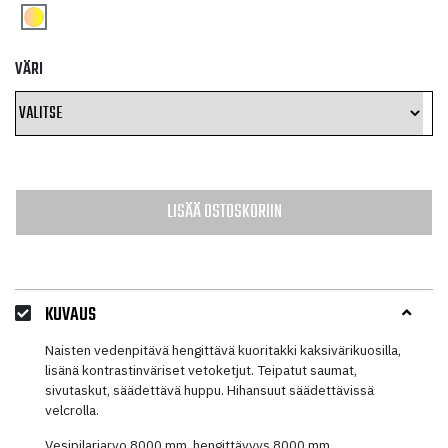
VÄRI
LISÄÄ OSTOSKORIIN
KUVAUS
Naisten vedenpitävä hengittävä kuoritakki kaksivärikuosilla,
lisänä kontrastinväriset vetoketjut. Teipatut saumat,
sivutaskut, säädettävä huppu. Hihansuut säädettävissä
velcrolla.
Vesipilariarvo 8000 mm, hengittävyys 8000 mm