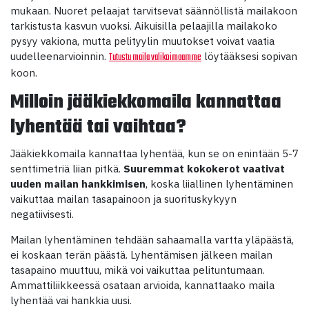
mukaan. Nuoret pelaajat tarvitsevat säännöllistä mailakoon
tarkistusta kasvun vuoksi. Aikuisilla pelaajilla mailakoko
pysyy vakiona, mutta pelityylin muutokset voivat vaatia
uudelleenarvioinnin.
löytääksesi sopivan
Tutustu maila valikoimaamme
koon.
Milloin jääkiekkomaila kannattaa
lyhentää tai vaihtaa?
Jääkiekkomaila kannattaa lyhentää, kun se on enintään 5-7
senttimetriä liian pitkä.
Suuremmat kokokerot vaativat
uuden mailan hankkimisen
, koska liiallinen lyhentäminen
vaikuttaa mailan tasapainoon ja suorituskykyyn
negatiivisesti.
Mailan lyhentäminen tehdään sahaamalla vartta yläpäästä,
ei koskaan terän päästä. Lyhentämisen jälkeen mailan
tasapaino muuttuu, mikä voi vaikuttaa pelituntumaan.
Ammattiliikkeessä osataan arvioida, kannattaako maila
lyhentää vai hankkia uusi.