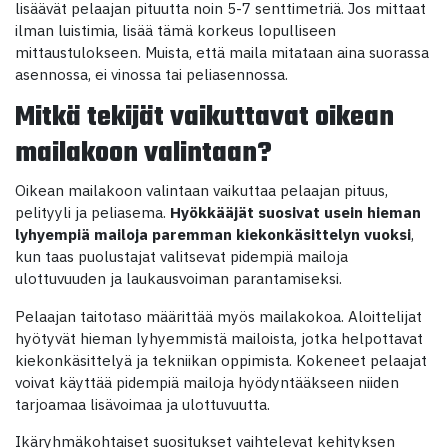
lisäävät pelaajan pituutta noin 5-7 senttimetriä. Jos mittaat
ilman luistimia, lisää tämä korkeus lopulliseen
mittaustulokseen. Muista, että maila mitataan aina suorassa
asennossa, ei vinossa tai peliasennossa.
Mitkä tekijät vaikuttavat oikean
mailakoon valintaan?
Oikean mailakoon valintaan vaikuttaa pelaajan pituus,
pelityyli ja peliasema.
Hyökkääjät suosivat usein hieman
lyhyempiä mailoja paremman kiekonkäsittelyn vuoksi
,
kun taas puolustajat valitsevat pidempiä mailoja
ulottuvuuden ja laukausvoiman parantamiseksi.
Pelaajan taitotaso määrittää myös mailakokoa. Aloittelijat
hyötyvät hieman lyhyemmistä mailoista, jotka helpottavat
kiekonkäsittelyä ja tekniikan oppimista. Kokeneet pelaajat
voivat käyttää pidempiä mailoja hyödyntääkseen niiden
tarjoamaa lisävoimaa ja ulottuvuutta.
Ikäryhmäkohtaiset suositukset vaihtelevat kehityksen