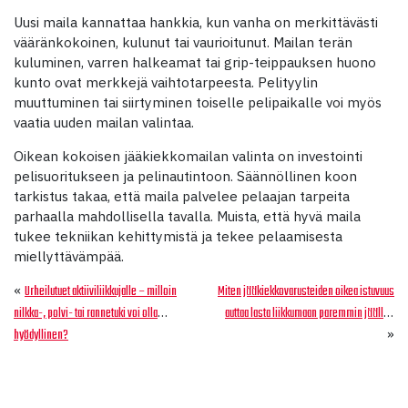
Uusi maila kannattaa hankkia, kun vanha on merkittävästi
vääränkokoinen, kulunut tai vaurioitunut. Mailan terän
kuluminen, varren halkeamat tai grip-teippauksen huono
kunto ovat merkkejä vaihtotarpeesta. Pelityylin
muuttuminen tai siirtyminen toiselle pelipaikalle voi myös
vaatia uuden mailan valintaa.
Oikean kokoisen jääkiekkomailan valinta on investointi
pelisuoritukseen ja pelinautintoon. Säännöllinen koon
tarkistus takaa, että maila palvelee pelaajan tarpeita
parhaalla mahdollisella tavalla. Muista, että hyvä maila
tukee tekniikan kehittymistä ja tekee pelaamisesta
miellyttävämpää.
«
Urheilutuet aktiiviliikkujalle – milloin
Miten jääkiekkovarusteiden oikea istuvuus
nilkka-, polvi- tai rannetuki voi olla
auttaa lasta liikkumaan paremmin jäällä?
»
hyödyllinen?