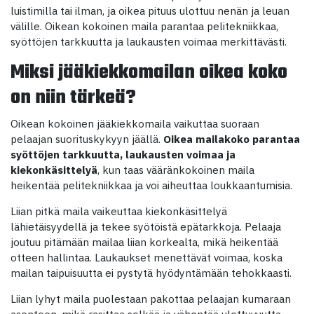
luistimilla tai ilman, ja oikea pituus ulottuu nenän ja leuan
välille. Oikean kokoinen maila parantaa pelitekniikkaa,
syöttöjen tarkkuutta ja laukausten voimaa merkittävästi.
Miksi jääkiekkomailan oikea koko
on niin tärkeä?
Oikean kokoinen jääkiekkomaila vaikuttaa suoraan
pelaajan suorituskykyyn jäällä.
Oikea mailakoko parantaa
syöttöjen tarkkuutta, laukausten voimaa ja
kiekonkäsittelyä
, kun taas vääränkokoinen maila
heikentää pelitekniikkaa ja voi aiheuttaa loukkaantumisia.
Liian pitkä maila vaikeuttaa kiekonkäsittelyä
lähietäisyydellä ja tekee syötöistä epätarkkoja. Pelaaja
joutuu pitämään mailaa liian korkealta, mikä heikentää
otteen hallintaa. Laukaukset menettävät voimaa, koska
mailan taipuisuutta ei pystytä hyödyntämään tehokkaasti.
Liian lyhyt maila puolestaan pakottaa pelaajan kumaraan