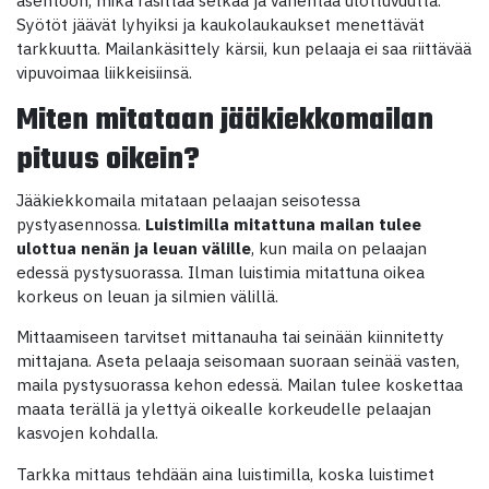
asentoon, mikä rasittaa selkää ja vähentää ulottuvuutta.
Syötöt jäävät lyhyiksi ja kaukolaukaukset menettävät
tarkkuutta. Mailankäsittely kärsii, kun pelaaja ei saa riittävää
vipuvoimaa liikkeisiinsä.
Miten mitataan jääkiekkomailan
pituus oikein?
Jääkiekkomaila mitataan pelaajan seisotessa
pystyasennossa.
Luistimilla mitattuna mailan tulee
ulottua nenän ja leuan välille
, kun maila on pelaajan
edessä pystysuorassa. Ilman luistimia mitattuna oikea
korkeus on leuan ja silmien välillä.
Mittaamiseen tarvitset mittanauha tai seinään kiinnitetty
mittajana. Aseta pelaaja seisomaan suoraan seinää vasten,
maila pystysuorassa kehon edessä. Mailan tulee koskettaa
maata terällä ja ylettyä oikealle korkeudelle pelaajan
kasvojen kohdalla.
Tarkka mittaus tehdään aina luistimilla, koska luistimet