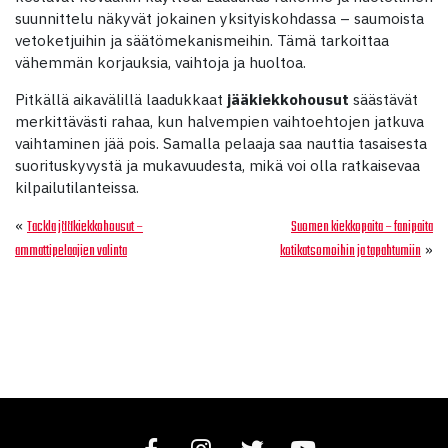
suunnittelu näkyvät jokainen yksityiskohdassa – saumoista
vetoketjuihin ja säätömekanismeihin. Tämä tarkoittaa
vähemmän korjauksia, vaihtoja ja huoltoa.
Pitkällä aikavälillä laadukkaat
jääkiekkohousut
säästävät
merkittävästi rahaa, kun halvempien vaihtoehtojen jatkuva
vaihtaminen jää pois. Samalla pelaaja saa nauttia tasaisesta
suorituskyvystä ja mukavuudesta, mikä voi olla ratkaisevaa
kilpailutilanteissa.
«
Tackla jääkiekkohousut –
Suomen kiekkopaita – fanipaita
»
ammattipelaajien valinta
kotikatsomoihin ja tapahtumiin