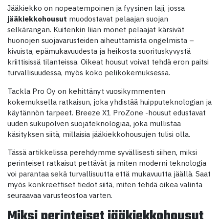
Jääkiekko on nopeatempoinen ja fyysinen laji, jossa
jääkiekkohousut
muodostavat pelaajan suojan
selkärangan. Kuitenkin liian monet pelaajat kärsivät
huonojen suojavarusteiden aiheuttamista ongelmista –
kivuista, epämukavuudesta ja heikosta suorituskyvystä
kriittisissä tilanteissa. Oikeat housut voivat tehdä eron paitsi
turvallisuudessa, myös koko pelikokemuksessa.
Tackla Pro Oy on kehittänyt vuosikymmenten
kokemuksella ratkaisun, joka yhdistää huipputeknologian ja
käytännön tarpeet. Breeze X1 ProZone -housut edustavat
uuden sukupolven suojateknologiaa, joka mullistaa
käsityksen siitä, millaisia jääkiekkohousujen tulisi olla.
Tässä artikkelissa perehdymme syvällisesti siihen, miksi
perinteiset ratkaisut pettävät ja miten moderni teknologia
voi parantaa sekä turvallisuutta että mukavuutta jäällä. Saat
myös konkreettiset tiedot siitä, miten tehdä oikea valinta
seuraavaa varusteostoa varten.
Miksi perinteiset jääkiekkohousut