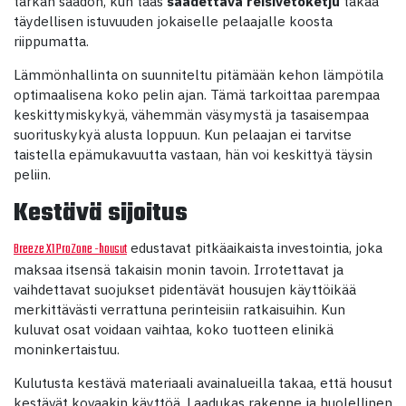
tarkan säädön, kun taas
säädettävä reisivetoketju
takaa
täydellisen istuvuuden jokaiselle pelaajalle koosta
riippumatta.
Lämmönhallinta on suunniteltu pitämään kehon lämpötila
optimaalisena koko pelin ajan. Tämä tarkoittaa parempaa
keskittymiskykyä, vähemmän väsymystä ja tasaisempaa
suorituskykyä alusta loppuun. Kun pelaajan ei tarvitse
taistella epämukavuutta vastaan, hän voi keskittyä täysin
peliin.
Kestävä sijoitus
edustavat pitkäaikaista investointia, joka
Breeze X1 ProZone -housut
maksaa itsensä takaisin monin tavoin. Irrotettavat ja
vaihdettavat suojukset pidentävät housujen käyttöikää
merkittävästi verrattuna perinteisiin ratkaisuihin. Kun
kuluvat osat voidaan vaihtaa, koko tuotteen elinikä
moninkertaistuu.
Kulutusta kestävä materiaali avainalueilla takaa, että housut
kestävät kovaakin käyttöä. Laadukas rakenne ja huolellinen