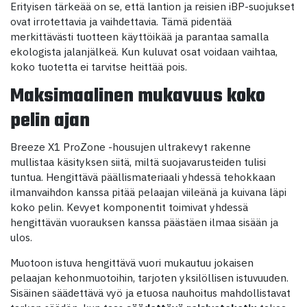
Erityisen tärkeää on se, että lantion ja reisien iBP-suojukset
ovat irrotettavia ja vaihdettavia. Tämä pidentää
merkittävästi tuotteen käyttöikää ja parantaa samalla
ekologista jalanjälkeä. Kun kuluvat osat voidaan vaihtaa,
koko tuotetta ei tarvitse heittää pois.
Maksimaalinen mukavuus koko
pelin ajan
Breeze X1 ProZone -housujen ultrakevyt rakenne
mullistaa käsityksen siitä, miltä suojavarusteiden tulisi
tuntua. Hengittävä päällismateriaali yhdessä tehokkaan
ilmanvaihdon kanssa pitää pelaajan viileänä ja kuivana läpi
koko pelin. Kevyet komponentit toimivat yhdessä
hengittävän vuorauksen kanssa päästäen ilmaa sisään ja
ulos.
Muotoon istuva hengittävä vuori mukautuu jokaisen
pelaajan kehonmuotoihin, tarjoten yksilöllisen istuvuuden.
Sisäinen säädettävä vyö ja etuosa nauhoitus mahdollistavat