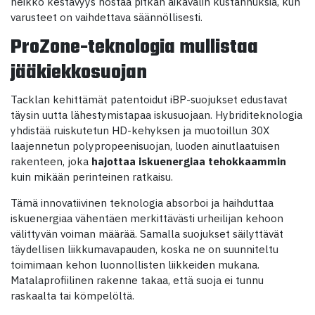
heikko kestävyys nostaa pitkän aikavälin kustannuksia, kun
varusteet on vaihdettava säännöllisesti.
ProZone-teknologia mullistaa
jääkiekkosuojan
Tacklan kehittämät patentoidut iBP-suojukset edustavat
täysin uutta lähestymistapaa iskusuojaan. Hybriditeknologia
yhdistää ruiskutetun HD-kehyksen ja muotoillun 30X
laajennetun polypropeenisuojan, luoden ainutlaatuisen
rakenteen, joka
hajottaa iskuenergiaa tehokkaammin
kuin mikään perinteinen ratkaisu.
Tämä innovatiivinen teknologia absorboi ja haihduttaa
iskuenergiaa vähentäen merkittävästi urheilijan kehoon
välittyvän voiman määrää. Samalla suojukset säilyttävät
täydellisen liikkumavapauden, koska ne on suunniteltu
toimimaan kehon luonnollisten liikkeiden mukana.
Matalaprofiilinen rakenne takaa, että suoja ei tunnu
raskaalta tai kömpelöltä.