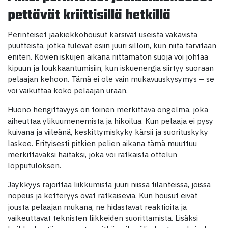
pettävät kriittisillä hetkillä
Perinteiset jääkiekkohousut kärsivät useista vakavista
puutteista, jotka tulevat esiin juuri silloin, kun niitä tarvitaan
eniten. Kovien iskujen aikana riittämätön suoja voi johtaa
kipuun ja loukkaantumisiin, kun iskuenergia siirtyy suoraan
pelaajan kehoon. Tämä ei ole vain mukavuuskysymys – se
voi vaikuttaa koko pelaajan uraan.
Huono hengittävyys on toinen merkittävä ongelma, joka
aiheuttaa ylikuumenemista ja hikoilua. Kun pelaaja ei pysy
kuivana ja viileänä, keskittymiskyky kärsii ja suorituskyky
laskee. Erityisesti pitkien pelien aikana tämä muuttuu
merkittäväksi haitaksi, joka voi ratkaista ottelun
lopputuloksen.
Jäykkyys rajoittaa liikkumista juuri niissä tilanteissa, joissa
nopeus ja ketteryys ovat ratkaisevia. Kun housut eivät
jousta pelaajan mukana, ne hidastavat reaktioita ja
vaikeuttavat teknisten liikkeiden suorittamista. Lisäksi