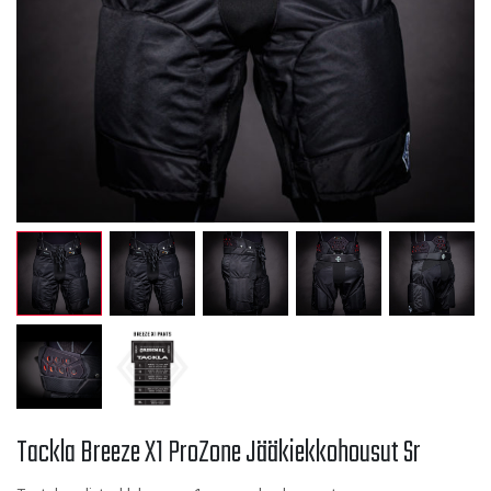
Tackla Breeze X1 ProZone Jääkiekkohousut Sr