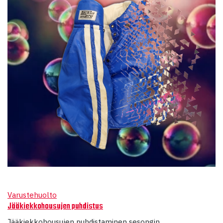
Varustehuolto
Jääkiekkohousujen puhdistus
Jääkiekkohousujen puhdistaminen sesongin