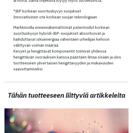
arvioita. Sama ohjekuva löytyy myös tuotekuvista.
*iBP korkean suorituskyvyn suojukset
Innovatiivinen ote korkean suojan teknologiaan
Markkinoilla ennennäkemättömät patentoidut korkean
suorituskyvyn hybridi-iBP-suojukset absorboivat ja
haihduttavat iskuenergiaa vähentäen urheilijan kehoon
välittyvän voiman määrää.
Kevyet ja hengittävät komponentit toimivat yhdessä
hengittävän vuorauksen kanssa päästäen ilmaa sisään ja ulos
tuotteeseen ylivertaisen hengittävyyden ja mukavuuden
saavuttamiseksi.
Tähän tuotteeseen liittyviä artikkeleita