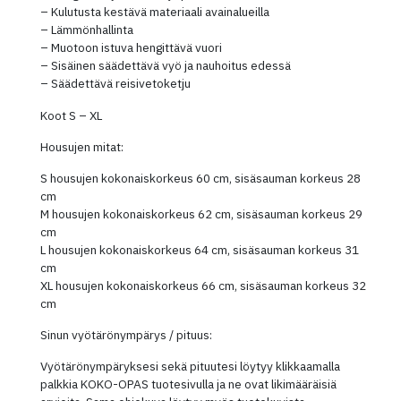
– Kulutusta kestävä materiaali avainalueilla
– Lämmönhallinta
– Muotoon istuva hengittävä vuori
– Sisäinen säädettävä vyö ja nauhoitus edessä
– Säädettävä reisivetoketju
Koot S – XL
Housujen mitat:
S housujen kokonaiskorkeus 60 cm, sisäsauman korkeus 28
cm
M housujen kokonaiskorkeus 62 cm, sisäsauman korkeus 29
cm
L housujen kokonaiskorkeus 64 cm, sisäsauman korkeus 31
cm
XL housujen kokonaiskorkeus 66 cm, sisäsauman korkeus 32
cm
Sinun vyötärönympärys / pituus:
Vyötärönympäryksesi sekä pituutesi löytyy klikkaamalla
palkkia KOKO-OPAS tuotesivulla ja ne ovat likimääräisiä