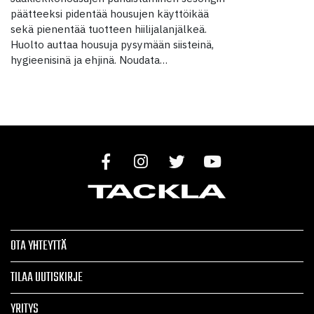
päätteeksi pidentää housujen käyttöikää
sekä pienentää tuotteen hiilijalanjälkeä.
Huolto auttaa housuja pysymään siisteinä,
hygieenisinä ja ehjinä. Noudata…
OTA YHTEYTTÄ
TILAA UUTISKIRJE
YRITYS