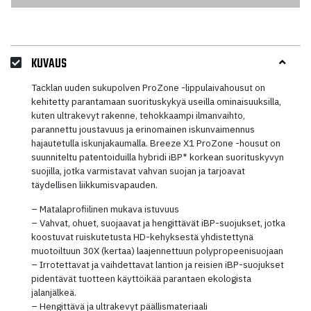
KUVAUS
Tacklan uuden sukupolven ProZone -lippulaivahousut on
kehitetty parantamaan suorituskykyä useilla ominaisuuksilla,
kuten ultrakevyt rakenne, tehokkaampi ilmanvaihto,
parannettu joustavuus ja erinomainen iskunvaimennus
hajautetulla iskunjakaumalla. Breeze X1 ProZone -housut on
suunniteltu patentoiduilla hybridi iBP* korkean suorituskyvyn
suojilla, jotka varmistavat vahvan suojan ja tarjoavat
täydellisen liikkumisvapauden.
– Matalaprofiilinen mukava istuvuus
– Vahvat, ohuet, suojaavat ja hengittävät iBP-suojukset, jotka
koostuvat ruiskutetusta HD-kehyksestä yhdistettynä
muotoiltuun 30X (kertaa) laajennettuun polypropeenisuojaan
– Irrotettavat ja vaihdettavat lantion ja reisien iBP-suojukset
pidentävät tuotteen käyttöikää parantaen ekologista
jalanjälkeä.
– Hengittävä ja ultrakevyt päällismateriaali