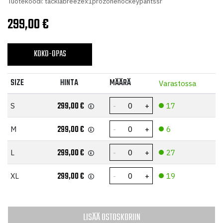
Tuotekoodi: tacklabreezex1prozonehockeypantssr
299,00
€
KOKO-OPAS
SIZE
HINTA
MÄÄRÄ
Varastossa
299,00
€
S
17
299,00
€
M
6
299,00
€
L
27
299,00
€
XL
19
LISÄÄ OSTOSKORIIN