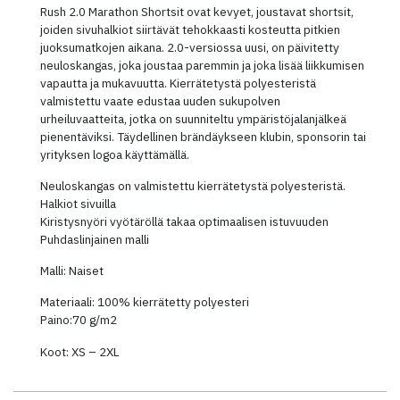
Rush 2.0 Marathon Shortsit ovat kevyet, joustavat shortsit,
joiden sivuhalkiot siirtävät tehokkaasti kosteutta pitkien
juoksumatkojen aikana. 2.0-versiossa uusi, on päivitetty
neuloskangas, joka joustaa paremmin ja joka lisää liikkumisen
vapautta ja mukavuutta. Kierrätetystä polyesteristä
valmistettu vaate edustaa uuden sukupolven
urheiluvaatteita, jotka on suunniteltu ympäristöjalanjälkeä
pienentäviksi. Täydellinen brändäykseen klubin, sponsorin tai
yrityksen logoa käyttämällä.
Neuloskangas on valmistettu kierrätetystä polyesteristä.
Halkiot sivuilla
Kiristysnyöri vyötäröllä takaa optimaalisen istuvuuden
Puhdaslinjainen malli
Malli: Naiset
Materiaali: 100% kierrätetty polyesteri
Paino:70 g/m2
Koot: XS – 2XL