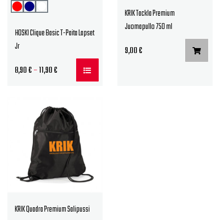
KRIK Tackla Premium
Juomapullo 750 ml
HOSKI Clique Basic T-Paita Lapset
Jr
9,00
€
Hintaluokka:
8,90
€
–
11,90
€
8,90 €
-
11,90 €
KRIK Quadra Premium Salipussi