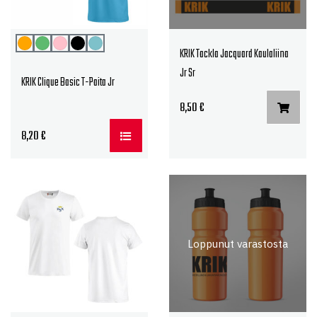
KRIK Tackla Jacquard Kaulaliina
Jr Sr
KRIK Clique Basic T-Paita Jr
8,50
€
8,20
€
Loppunut varastosta