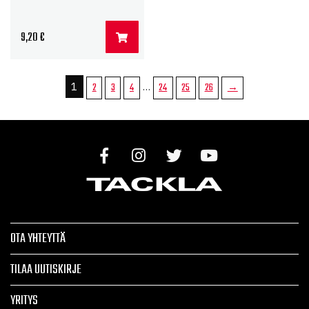
9,20
€
1
…
2
3
4
24
25
26
→
OTA YHTEYTTÄ
TILAA UUTISKIRJE
YRITYS