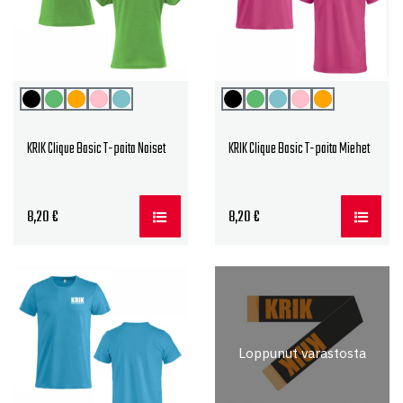
KRIK Clique Basic T-paita Naiset
KRIK Clique Basic T-paita Miehet
8,20
€
8,20
€
Loppunut varastosta