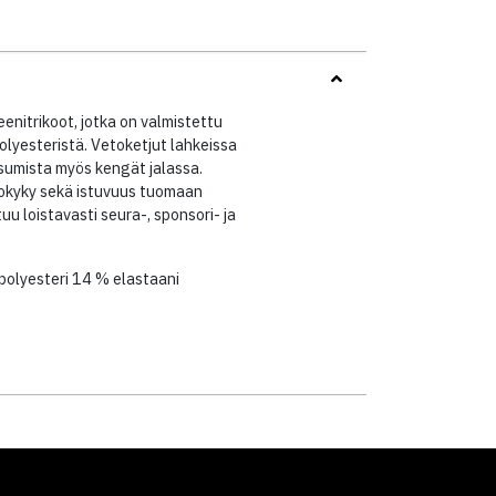
eenitrikoot, jotka on valmistettu
lyesteristä. Vetoketjut lahkeissa
isumista myös kengät jalassa.
okyky sekä istuvuus tuomaan
uu loistavasti seura-, sponsori- ja
 polyesteri 14 % elastaani