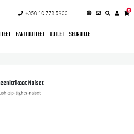
0
+358 10 778 5900
TTEET
FANITUOTTEET
OUTLET
SEUROILLE
reenitrikoot Naiset
rush-zip-tights-naiset