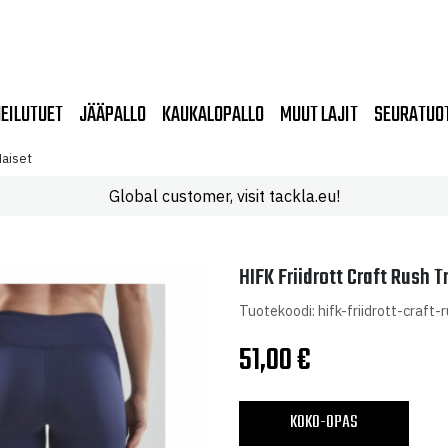
EILUTUET
JÄÄPALLO
KAUKALOPALLO
MUUT LAJIT
SEURATUO
Naiset
Global customer, visit tackla.eu!
HIFK Friidrott Craft Rush T
Tuotekoodi: hifk-friidrott-craft-
51,00
€
KOKO-OPAS