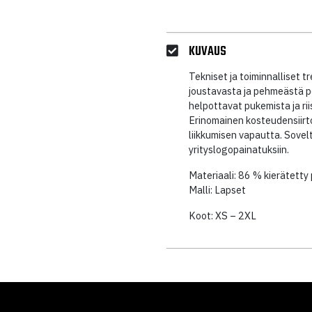
KUVAUS
Tekniset ja toiminnalliset tr
joustavasta ja pehmeästä po
helpottavat pukemista ja ri
Erinomainen kosteudensiirt
liikkumisen vapautta. Sovelt
yrityslogopainatuksiin.
Materiaali: 86 % kierätetty
Malli: Lapset
Koot: XS – 2XL