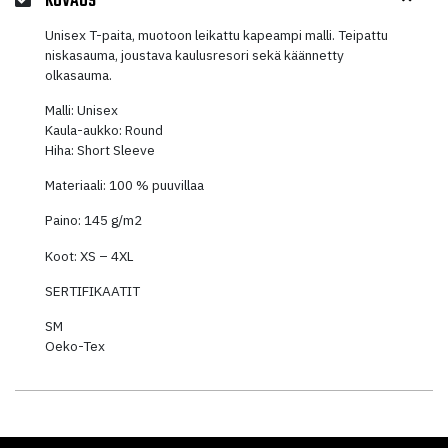
KUVAUS
Unisex T-paita, muotoon leikattu kapeampi malli. Teipattu
niskasauma, joustava kaulusresori sekä käännetty
olkasauma.
Malli: Unisex
Kaula-aukko: Round
Hiha: Short Sleeve
Materiaali: 100 % puuvillaa
Paino: 145 g/m2
Koot: XS – 4XL
SERTIFIKAATIT
SM
Oeko-Tex