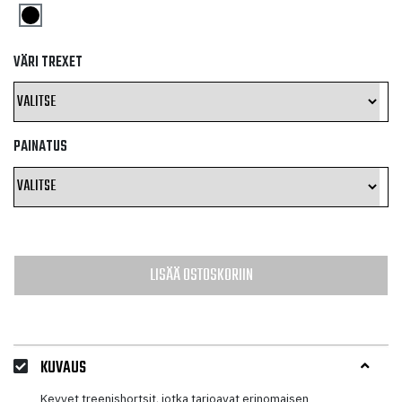
VÄRI TREXET
PAINATUS
LISÄÄ OSTOSKORIIN
KUVAUS
Kevyet treenishortsit, jotka tarjoavat erinomaisen