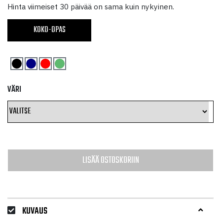
92,10 €
Hinta viimeiset 30 päivää on sama kuin nykyinen.
-
KOKO-OPAS
108,75 €
VÄRI
LISÄÄ OSTOSKORIIN
KUVAUS