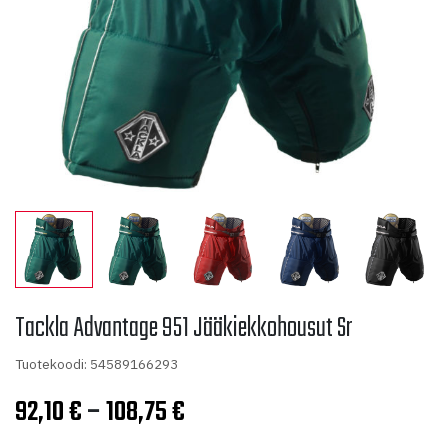
Tackla Advantage 951 Jääkiekkohousut Sr
Tuotekoodi: 54589166293
Hintaluokka:
92,10
€
–
108,75
€