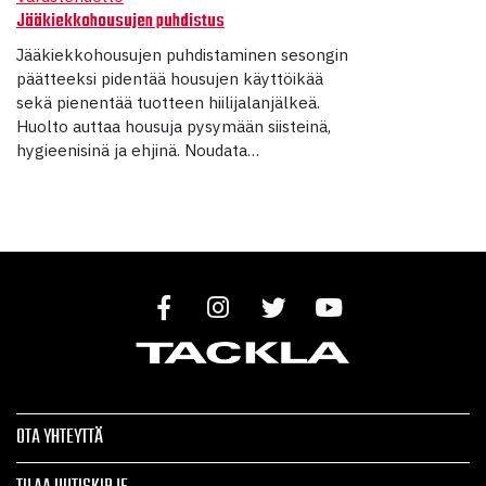
Jääkiekkohousujen puhdistus
Jääkiekkohousujen puhdistaminen sesongin
päätteeksi pidentää housujen käyttöikää
sekä pienentää tuotteen hiilijalanjälkeä.
Huolto auttaa housuja pysymään siisteinä,
hygieenisinä ja ehjinä. Noudata…
OTA YHTEYTTÄ