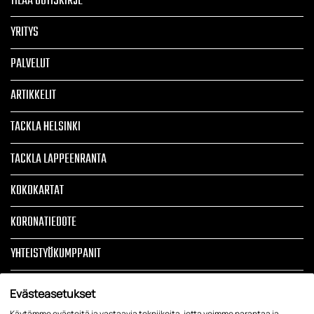
TILAA UUTISKIRJE
YRITYS
PALVELUT
ARTIKKELIT
TACKLA HELSINKI
TACKLA LAPPEENRANTA
KOKOKARTAT
KORONATIEDOTE
YHTEISTYÖKUMPPANIT
TOIMITUSEHDOT
Evästeasetukset
Käytämme evästeitä ja vastaavia tekniikoita, jotta voimme parantaa ja