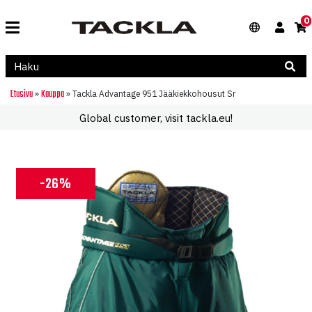
0
Etusivu
Kauppa
»
»
Tackla Advantage 951 Jääkiekkohousut Sr
Global customer, visit tackla.eu!
-26%