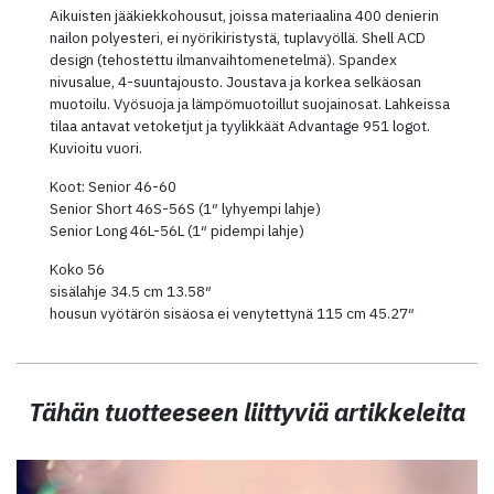
Aikuisten jääkiekkohousut, joissa materiaalina 400 denierin
nailon polyesteri, ei nyörikiristystä, tuplavyöllä. Shell ACD
design (tehostettu ilmanvaihtomenetelmä). Spandex
nivusalue, 4-suuntajousto. Joustava ja korkea selkäosan
muotoilu. Vyösuoja ja lämpömuotoillut suojainosat. Lahkeissa
tilaa antavat vetoketjut ja tyylikkäät Advantage 951 logot.
Kuvioitu vuori.
Koot: Senior 46-60
Senior Short 46S-56S (1″ lyhyempi lahje)
Senior Long 46L-56L (1″ pidempi lahje)
Koko 56
sisälahje 34.5 cm 13.58″
housun vyötärön sisäosa ei venytettynä 115 cm 45.27″
Tähän tuotteeseen liittyviä artikkeleita