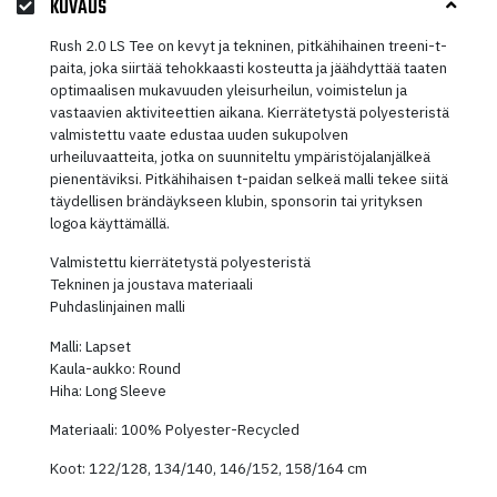
KUVAUS
Rush 2.0 LS Tee on kevyt ja tekninen, pitkähihainen treeni-t-
paita, joka siirtää tehokkaasti kosteutta ja jäähdyttää taaten
optimaalisen mukavuuden yleisurheilun, voimistelun ja
vastaavien aktiviteettien aikana. Kierrätetystä polyesteristä
valmistettu vaate edustaa uuden sukupolven
urheiluvaatteita, jotka on suunniteltu ympäristöjalanjälkeä
pienentäviksi. Pitkähihaisen t-paidan selkeä malli tekee siitä
täydellisen brändäykseen klubin, sponsorin tai yrityksen
logoa käyttämällä.
Valmistettu kierrätetystä polyesteristä
Tekninen ja joustava materiaali
Puhdaslinjainen malli
Malli: Lapset
Kaula-aukko: Round
Hiha: Long Sleeve
Materiaali: 100% Polyester-Recycled
Koot: 122/128, 134/140, 146/152, 158/164 cm