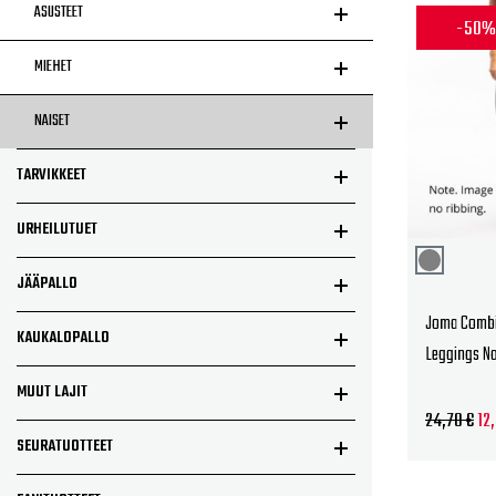
ASUSTEET
-50
MIEHET
NAISET
TARVIKKEET
URHEILUTUET
JÄÄPALLO
Joma Combi 
KAUKALOPALLO
Leggings Na
MUUT LAJIT
Al
24,70
€
12
SEURATUOTTEET
hin
oli