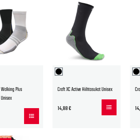
70 €.
12,35 €.
 Walking Plus
Craft XC Active Hiihtosukat Unisex
Cra
t Unisex
14,88
€
14