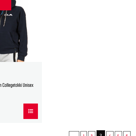
%
n Collegetakki Unisex
3
…