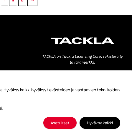
11
12
13
→
TACKLA on Tackla Licensing Corp. rekisteröity
tavaramerkki.
Tackla Pro Oy
Teollisuuskatu 6
53600 LAPPEENRANTA
a Hyväksy kaikki hyväksyt evästeiden ja vastaavien tekniikoiden
FINLAND
+358 10 778 5900
i.
© Tackla 2026
Asetukset
Hyväksy kaikki