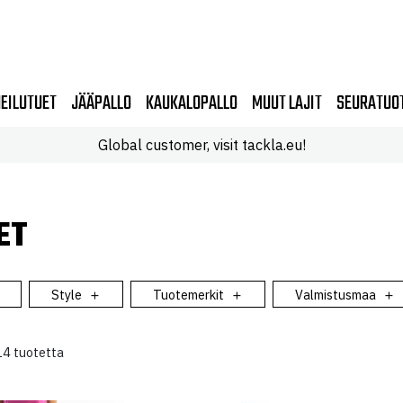
EILUTUET
JÄÄPALLO
KAUKALOPALLO
MUUT LAJIT
SEURATUO
Global customer, visit tackla.eu!
ET
Style
Tuotemerkit
Valmistusmaa
4 tuotetta