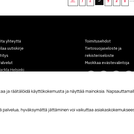
←
1
2
4
5
6
ta yhteyttä
Toimitusehdot
ilaa uutiskirje
Tietosuojaseloste ja
ritys
rekisteriseloste
alvelut
Muokkaa evästevalintoja
ackla Helsinki
Tackla Lappeenranta
Kokokartat
aa ja räätälöidä käyttökokemusta ja näyttää mainoksia. Napsauttamall
Yhteistyökumppanit
rtikkelit
ätä palvelua, hyväksymättä jättäminen voi vaikuttaa asiakaskokemuksees