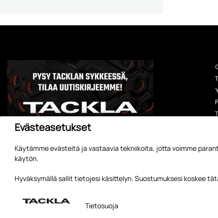
O
T
Y
P
T
Evästeasetukset
Käytämme evästeitä ja vastaavia tekniikoita, jotta voimme parant
käytön.
A
Hyväksymällä sallit tietojesi käsittelyn. Suostumuksesi koskee t
Tietosuoja