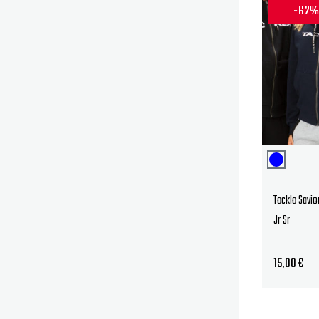
-62
Tackla Savio
Jr Sr
15,00
€