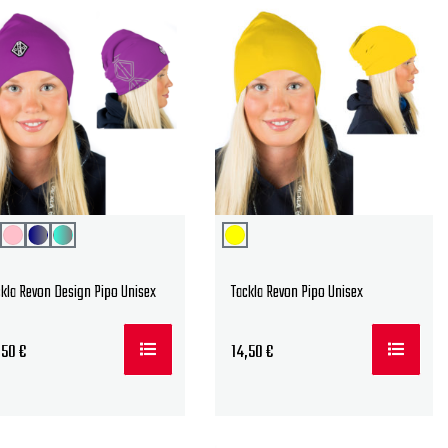
ckla Revon Design Pipo Unisex
Tackla Revon Pipo Unisex
,50
€
14,50
€