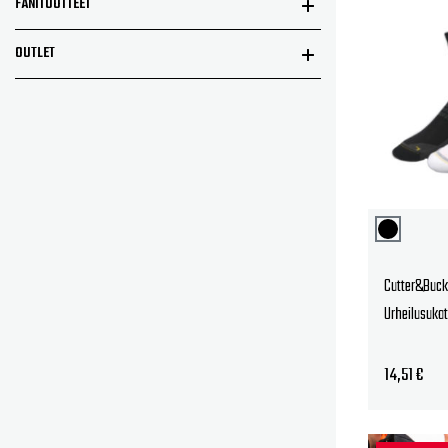
FANITUOTTEET
24,
OUTLET
Cutter&Buck
Urheilusuka
14,51
€