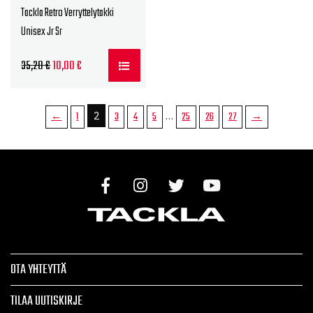
Tackla Retro Verryttelytakki
Unisex Jr Sr
Alkuperäinen
Nykyinen
35,20
€
10,00
€
hinta
hinta
oli:
on:
2
…
←
1
3
4
5
25
26
27
→
35,20 €.
10,00 €.
OTA YHTEYTTÄ
TILAA UUTISKIRJE