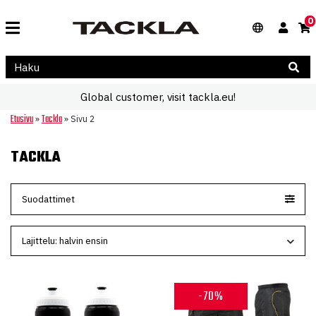
0
Global customer, visit tackla.eu!
Etusivu
Tackla
»
»
Sivu 2
TACKLA
Suodattimet
-70%