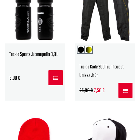
Tackla Sports Juomapullo 0,8 L
Tackla Code 200 Tuulihousut
Unisex Jr Sr
5,80
€
Alkuperäinen
Nykyinen
25,00
€
7,50
€
hinta
hinta
oli:
on:
25,00 €.
7,50 €.