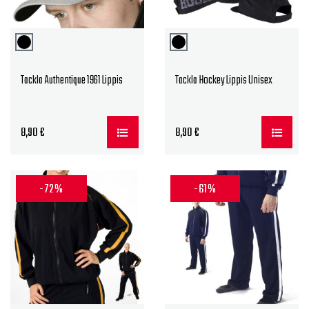
Tackla Authentique 1961 Lippis
Tackla Hockey Lippis Unisex
8,90
€
8,90
€
-72%
-61%