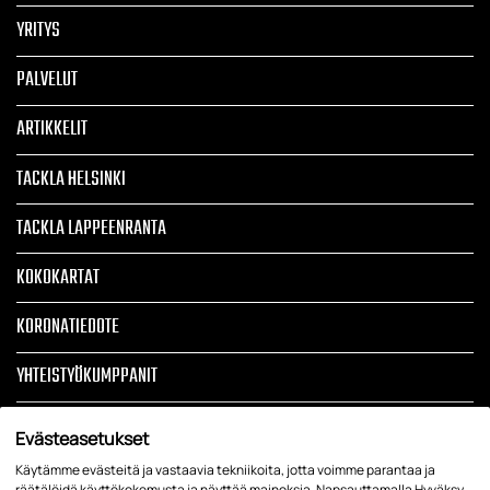
YRITYS
PALVELUT
ARTIKKELIT
TACKLA HELSINKI
TACKLA LAPPEENRANTA
KOKOKARTAT
KORONATIEDOTE
YHTEISTYÖKUMPPANIT
TOIMITUSEHDOT
Evästeasetukset
TIETOSUOJASELOSTE JA REKISTERISELOSTE
Käytämme evästeitä ja vastaavia tekniikoita, jotta voimme parantaa ja
räätälöidä käyttökokemusta ja näyttää mainoksia. Napsauttamalla Hyväksy